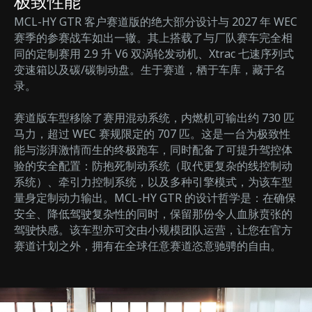
极致性能
MCL-HY GTR 客户赛道版的绝大部分设计与 2027 年 WEC
赛季的参赛战车如出一辙。其上搭载了与厂队赛车完全相
同的定制赛用 2.9 升 V6 双涡轮发动机、Xtrac 七速序列式
变速箱以及碳/碳制动盘。生于赛道，栖于车库，藏于名
录。
赛道版车型移除了赛用混动系统，内燃机可输出约 730 匹
马力，超过 WEC 赛规限定的 707 匹。这是一台为极致性
能与澎湃激情而生的终极跑车，同时配备了可提升驾控体
验的安全配置：防抱死制动系统（取代更复杂的线控制动
系统）、牵引力控制系统，以及多种引擎模式，为该车型
量身定制动力输出。MCL-HY GTR 的设计哲学是：在确保
安全、降低驾驶复杂性的同时，保留那份令人血脉贲张的
驾驶快感。该车型亦可交由小规模团队运营，让您在官方
赛道计划之外，拥有在全球任意赛道恣意驰骋的自由。