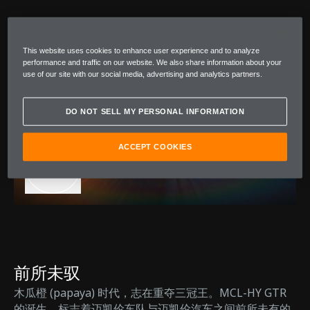
This website uses cookies to enhance user experience and to analyze
performance and traffic on our website. We also share information about your
use of our site with our social media, advertising and analytics partners.
DO NOT SELL MY PERSONAL INFORMATION
ACCEPT COOKIES
前所未驭
木瓜橙 (papaya) 时代，志在重夺三冠王。MCL-HY GTR
的诞生，标志着迈凯伦车队与迈凯伦汽车之间前所未有的