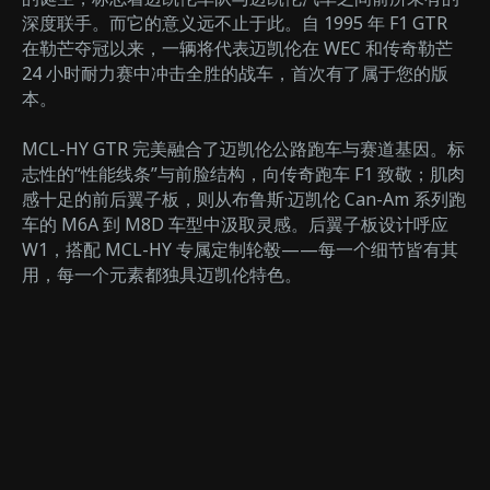
深度联手。而它的意义远不止于此。自 1995 年 F1 GTR
在勒芒夺冠以来，一辆将代表迈凯伦在 WEC 和传奇勒芒
24 小时耐力赛中冲击全胜的战车，首次有了属于您的版
本。
MCL-HY GTR 完美融合了迈凯伦公路跑车与赛道基因。标
志性的“性能线条”与前脸结构，向传奇跑车 F1 致敬；肌肉
感十足的前后翼子板，则从布鲁斯·迈凯伦 Can-Am 系列跑
车的 M6A 到 M8D 车型中汲取灵感。后翼子板设计呼应
W1，搭配 MCL-HY 专属定制轮毂——每一个细节皆有其
用，每一个元素都独具迈凯伦特色。