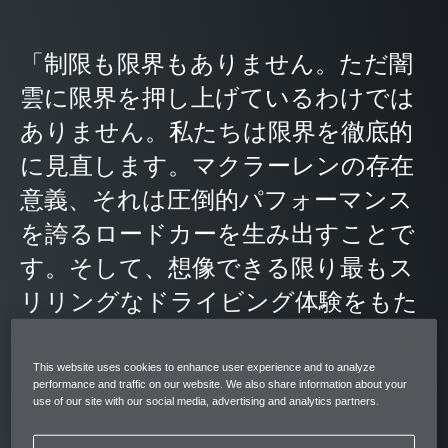
「制限も限界もありません。ただ闇
雲に限界を押し上げているわけでは
ありません。私たちは限界を徹底的
に見直します。マクラーレンの存在
意義、それは圧倒的パフォーマンス
を誇るロードカーを生み出すことで
す。そして、想像できる限り最もス
リリングなドライビング体験をもた
らすことです。
This website uses cookies to enhance user experience and to analyze
私たちが行うことすべての中心にはイノベー
performance and traffic on our website. We also share information about your
use of our site with our social media, advertising and analytics partners.
ションがあり、あらゆる課題に取り組む時、
まず、現状を上回る結果を出すために何がで