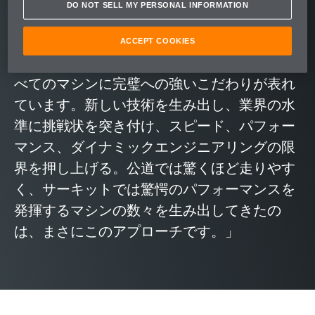
DO NOT SELL MY PERSONAL INFORMATION
きるかを考えます。この飽くなき探求心は、
マクラーレンのあらゆる部分に反映されてい
ACCEPT COOKIES
ます。また、マクラーレンがデザインするす
べてのマシンに完璧への強いこだわりが表れ
ています。新しい技術を生み出し、業界の水
準に挑戦状を突き付け、スピード、パフォー
マンス、ダイナミックエンジニアリングの限
界を押し上げる。公道では驚くほど走りやす
く、サーキットでは驚愕のパフォーマンスを
発揮するマシンの数々を生み出してきたの
は、まさにこのアプローチです。」