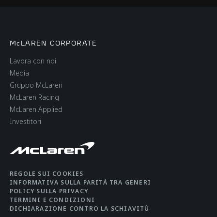
PESO A VUOTO DIN
1,560 kg (3,439 lbs)
KG, LB
McLAREN CORPORATE
CAPACITÀ SERBATOIO
65 litres (14.5 UK
Lavora con noi
CARBURANTE
gallons / 17.14 US
Media
gallons)
Gruppo McLaren
McLaren Racing
McLaren Applied
CAPACITÀ VANO
160 litres (front)
Investitori
BAGAGLI
REGOLE SUI COOKIES
INFORMATIVA SULLA PARITÀ TRA GENERI
POLICY SULLA PRIVACY
TERMINI E CONDIZIONI
EFFICIENZA
DICHIARAZIONE CONTRO LA SCHIAVITÙ