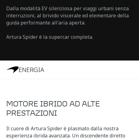
Dalla modalità EV silenziosa per viaggi urbani senza
interruzioni, al brivido viscerale ed elementare della
guida performante all'aria aperta.
Artura Spider è la supercar completa.
ENERGIA
MOTORE IBRIDO AD ALTE
PRESTAZIONI
Il cuore di Artura Spider é plasmato dalla nostra
esperienza ibrida avanzata. Un discendente diretto