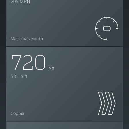
205 MPH
Massima velocità
720
Nm
531 lb-ft
Coppia