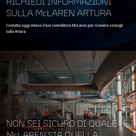
RICHIEDI INFORMAZIONI
SULLA McLAREN ARTURA
VELOCITÀ MASSIMA
330 km/h (205 MPH)
Contatta oggi stesso il tuo rivenditore McLaren per ricevere consigli
sulla Artura
100-0 KM/H (62-0
31 m (101.7 ft)
MPH)
200-0 KM/H (124-0
124 m
MPH)
NON SEI SICURO DI QUALE
GRUPPO PROPULSORE
McLAREN SIA QUELLA