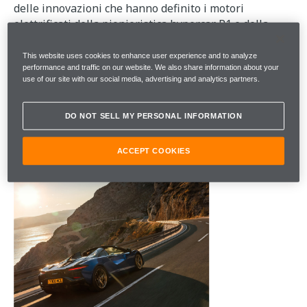
delle innovazioni che hanno definito i motori
elettrificati della pionieristica hypercar P1 e della
maestosa Speedtail. Il potente V6 a benzina offre una
velocitá da supercar completa, senza compromessi. Si
This website uses cookies to enhance user experience and to analyze
performance and traffic on our website. We also share information about your
combina perfettamente con il motore elettrico, per
use of our site with our social media, advertising and analytics partners.
fornire coppia istantanea e accelerazione fulminante.
Questa é la tecnologia ibrida ad alte prestazioni al
suo apice.
DO NOT SELL MY PERSONAL INFORMATION
ACCEPT COOKIES