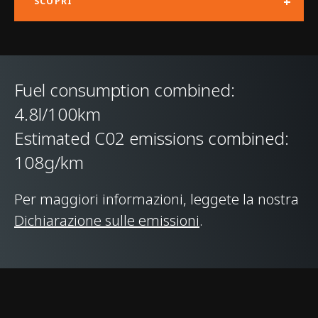
+
SCOPRI
Architecture (MCLA)
with Aluminium Hot
Formed body panels
Fuel consumption combined:
TIPO DI
Double Wishbone
4.8l/100km
SOSPENSIONI
Front & Multi-link
Estimated C02 emissions combined:
Rear, Proactive
108g/km
Damping Control
Per maggiori informazioni, leggete la nostra
DIFFERENZIALE
Electronically Locking
Dichiarazione sulle emissioni
.
Differential (E-
Differential)
FRENI
Carbon Ceramic