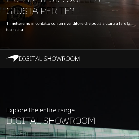
GIUSTA PER TE?
GRUPPO
V6 120° 3.0L
PROPULSORE
Ti metteremo in contatto con un rivenditore che potrà aiutarti a fare la
tua scelta
TECNOLOGIA
Twin Electrically-
Actuated
DIGITAL SHOWROOM
Turbochargers, Dry
Sump
POTENZA MASSIMA
700 PS (690 bhp)
COPPIA MASSIMA
720 Nm (531 lb-ft)
Explore the entire range
DIGITAL SHOWROOM
E-MOTOR
Axial Flux Motor