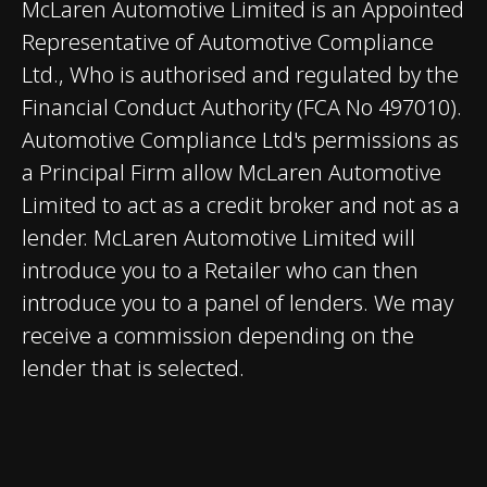
McLaren Automotive Limited is an Appointed
Brakes with 6-Piston
Representative of Automotive Compliance
Aluminium Callipers
Ltd., Who is authorised and regulated by the
Front and 4-Piston
Financial Conduct Authority (FCA No 497010).
Aluminium Callipers
Automotive Compliance Ltd's permissions as
Rear
a Principal Firm allow McLaren Automotive
Limited to act as a credit broker and not as a
lender. McLaren Automotive Limited will
introduce you to a Retailer who can then
introduce you to a panel of lenders. We may
PESO E DIMENSIONI
receive a commission depending on the
lender that is selected.
PESO A SECCO
1,457 kg (3,212 lbs)
(MINIMO), KG, LB