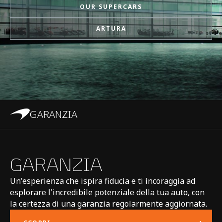
OUR SUPERCARS
TIPO DI BATTERIA
Refrigerant cooled Li-
ion, 7.4 kWh
ARTURA
TRASMISSIONE
8-Speed + E-Reverse
Seamless Shift
Gearbox (SSG)
GARANZIA
GARANZIA
SISTEMA AUTOTELAIO
Un'esperienza che ispira fiducia e ti incoraggia ad
esplorare l'incredibile potenziale della tua auto, con
la certezza di una garanzia regolarmente aggiornata.
STRUTTURA DELLA
McLaren Carbon Fibre
SCOCCA
Lightweight