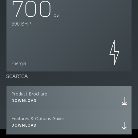
700
ps
690 BHP
Energia
SCARICA
Product Brochure
DOWNLOAD
Features & Options Guide
DOWNLOAD