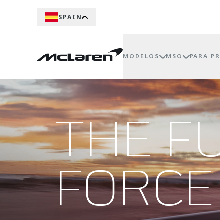
SPAIN
MODELOS
MSO
PARA P
THE F
FORCE