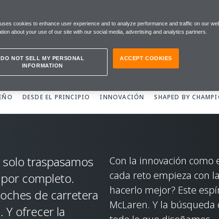
REN
 uses cookies to enhance user experience and to analyze performance and traffic on our web
tion about your use of our site with our social media, advertising and analytics partners.
DO NOT SELL MY PERSONAL
ACCEPT COOKIES
INFORMATION
SEÑO
DESDE EL PRINCIPIO
INNOVACIÓN
SHAPED BY CHAMP
No solo traspasamos
Con la innovación como e
cada reto empieza con 
s por completo.
hacerlo mejor? Este espír
coches de carretera
McLaren. Y la búsqueda 
Y ofrecer la