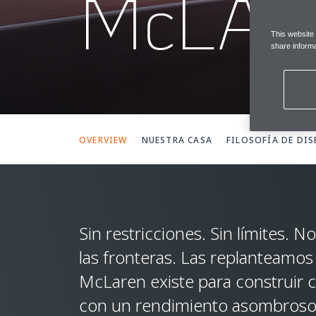
McLA
This website
share informa
OVERVIEW
NUESTRA CASA
FILOSOFÍA DE DI
Sin restricciones. Sin límites. 
las fronteras. Las replanteamo
McLaren existe para construir 
con un rendimiento asombroso. 