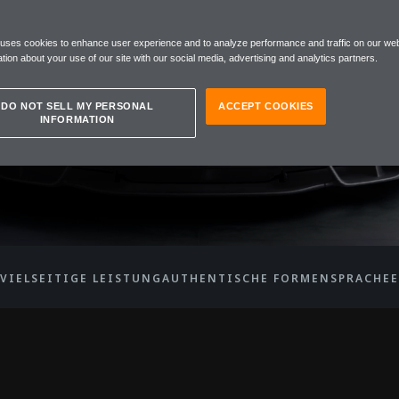
TWAGEN
 uses cookies to enhance user experience and to analyze performance and traffic on our web
EN W1
tion about your use of our site with our social media, advertising and analytics partners.
DO NOT SELL MY PERSONAL
ACCEPT COOKIES
INFORMATION
VIELSEITIGE LEISTUNG
AUTHENTISCHE FORMENSPRACHE