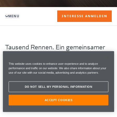
MENU
INTERESSE ANMELDEN
Tausend Rennen. Ein gemeinsamer
Antrieb.
Der Große Preis von Monaco 2026 markiert einen
This website uses cookies to enhance user experience and to analyze
performance and traffic on our website. We also share information about your
entscheidenden Moment in der McLaren-Geschichte,
use of our site with our social media, advertising and analytics partners.
denn McLaren Racing wird zu einem von nur zwei
Formel‑1‑Teams, die 1000 Grands Prix bestritten
DO NOT SELL MY PERSONAL INFORMATION
haben.
Anlässlich dieses Meilensteins präsentiert McLaren
ACCEPT COOKIES
Automotive den McLaren Artura 1000GP by MSO.