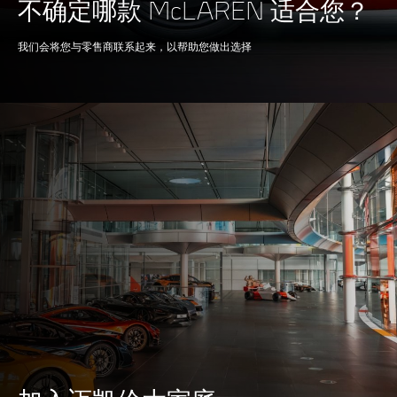
不确定哪款 McLAREN 适合您？
Turbochargers, Dry
Sump
我们会将您与零售商联系起来，以帮助您做出选择
BRAKING
100-0kph (62-0mph)
29.5 M
200-0kph (124-0mph)
100 M