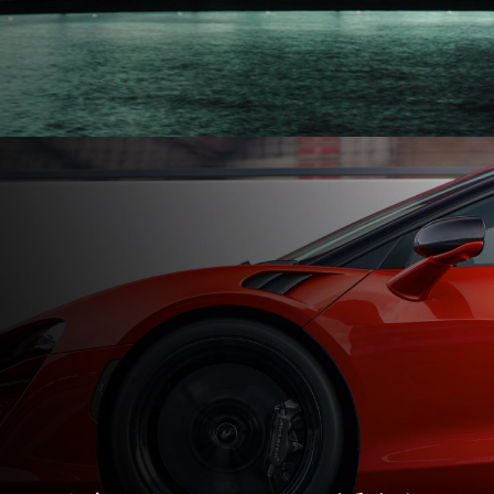
Maximum Torque
800Nm (590lb-ft)
ENGINE
Engine Capacity
3,994cc
Type
V8, 4.0L
Technology
Twin Electrically-
Actuated Twin Scroll