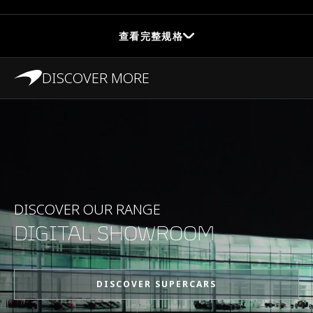
查看完整规格
DISCOVER MORE
PERFORMANCE
Maximum Speed
326kph (203mph)
0-100kpm (62mph)
2.8s
DISCOVER OUR RANGE
DIGITAL SHOWROOM
0-200kph (124mph)
6.8s
DISCOVER SUPERCARS
Maximum Power
815PS (804bhp)