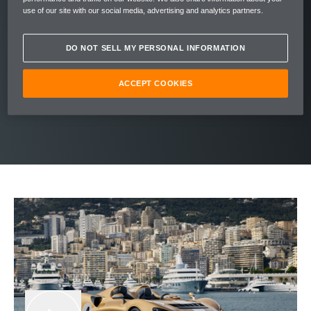
use of our site with our social media, advertising and analytics partners.
得益于 McLaren 独有的主动式气流管理系统，
Elva 成为真正的工程奇迹。作为全球首创，该
DO NOT SELL MY PERSONAL INFORMATION
系统通过车身外部曲面导流，将高速气流引导
至座舱上方，在车内营造出一个无乱流、无干
ACCEPT COOKIES
扰的区域，带来极致驾驶操控与舒适体验。