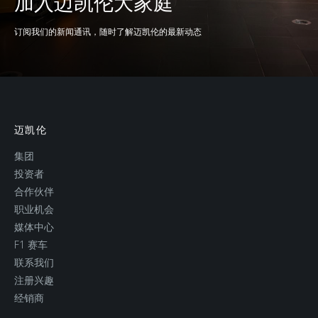
加入迈凯伦大家庭
订阅我们的新闻通讯，随时了解迈凯伦的最新动态
WEIGHT
Dry Weight (Lightest)
1,148 kgs (2,531 lbs)
迈凯伦
DIN Kerb Weight
1,269 kgs (2,798 lbs)
集团
投资者
合作伙伴
职业机会
媒体中心
F1 赛车
BODY
联系我们
注册兴趣
经销商
Body structure
Bespoke Carbon Fibre