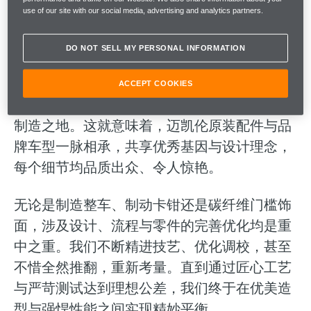
use of our site with our social media, advertising and analytics partners.
每个迈凯伦原装配件均与车型造型设计、驾驭
DO NOT SELL MY PERSONAL INFORMATION
体验与功能属性相辅相成，其中原因不言而
喻。它们由迈凯伦工程师团队于迈凯伦全球技
ACCEPT COOKIES
术中心（MTC）倾力打造，这里也是品牌车型
制造之地。这就意味着，迈凯伦原装配件与品
牌车型一脉相承，共享优秀基因与设计理念，
每个细节均品质出众、令人惊艳。
无论是制造整车、制动卡钳还是碳纤维门槛饰
面，涉及设计、流程与零件的完善优化均是重
中之重。我们不断精进技艺、优化调校，甚至
不惜全然推翻，重新考量。直到通过匠心工艺
与严苛测试达到理想公差，我们终于在优美造
型与强悍性能之间实现精妙平衡。