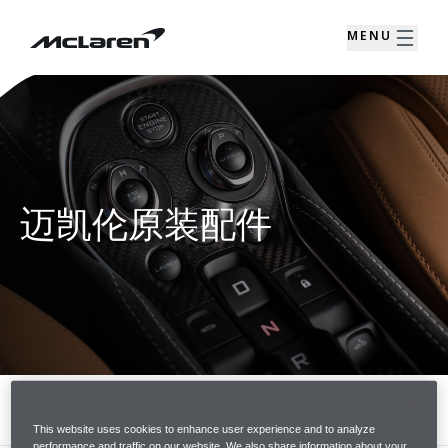
MENU
迈凯伦原装配件
MENU
订阅信息
This website uses cookies to enhance user experience and to analyze
performance and traffic on our website. We also share information about your