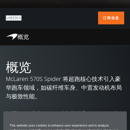
MENU
订阅信息
概览
概览
McLaren 570S Spider 将超跑核心技术引入豪
华跑车领域，如碳纤维车身、中置发动机布局
与极致性能。
如同 F1™ 赛车，570S 以碳纤维 MonoCell 为
核心结构。该车型拥有出色的刚性与强度，不
This website uses cookies to enhance user experience and to analyze