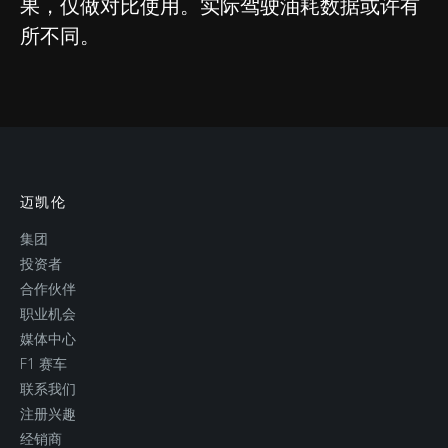
果，仅做对比使用。实际驾驶油耗数据或许有
最小干重
1,359kg (2,996lbs)
所不同。
重量分布
(F/R) 42%/58%
车辆自重
1,498kg (3,303lbs)
迈凯伦
集团
投资者
合作伙伴
职业机会
媒体中心
F1 赛车
联系我们
注册兴趣
经销商