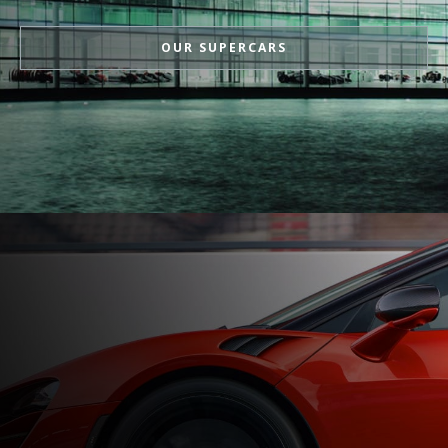
OUR SUPERCARS
最大动力
570PS (562bhp)
峰值扭矩
600Nm (443lbft)
发动机
发动机排量
3,799cc
类型
90° V8