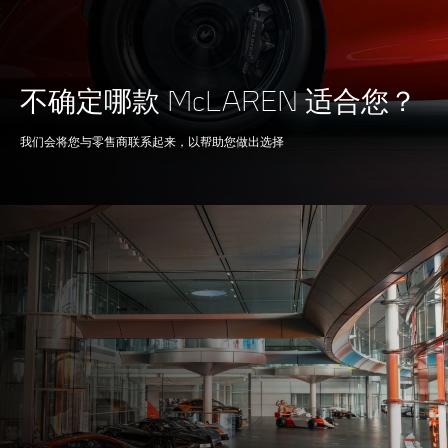
技术
双涡轮增压器，干式油
底壳
不确定哪款 McLAREN 适合您？
我们会将您与零售商联系起来，以帮助您做出选择
制动系统
100-0kph (62-0mph)
32m (105ft)
200-0kph (124-0mph)
130m (426ft)