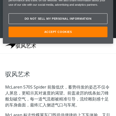
同于其他硬顶敞篷车，570S Spider 无需额外
performance and traffic on our website. We also share information about your
use of our site with our social media, advertising and analytics partners.
加固底盘，但依然展现出一款敞篷跑车应有的
卓越性能、动态操控与精工品质。
DO NOT SELL MY PERSONAL INFORMATION
ACCEPT COOKIES
驭风艺术
驭风艺术
McLaren 570S Spider 前脸低伏，蓄势待发的姿态不仅令
人屏息，更昭示其对速度的渴望。前盖凌厉的线条如刀锋
般划破空气，每一道气流都被精准引导，流经雕刻感十足
的车身曲面，最终汇入侧进气口与车尾。
McLaren 标志性蝶翼车门既提供便捷的上下车体验，又引