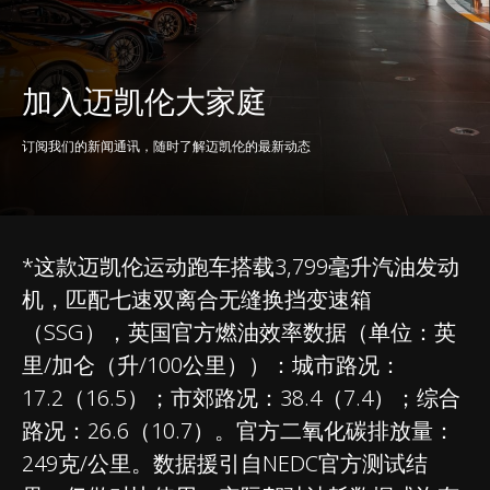
加入迈凯伦大家庭
效能
订阅我们的新闻通讯，随时了解迈凯伦的最新动态
二氧化碳排放量
249g/km
功率-重量比
432PS/TONNE
*这款迈凯伦运动跑车搭载3,799毫升汽油发动
机，匹配七速双离合无缝换挡变速箱
（SSG），英国官方燃油效率数据（单位：英
里/加仑（升/100公里））：城市路况：
17.2（16.5）；市郊路况：38.4（7.4）；综合
路况：26.6（10.7）。官方二氧化碳排放量：
重量
249克/公里。数据援引自NEDC官方测试结