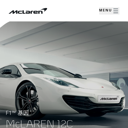
MENU
F1™ 基因
McLAREN 12C