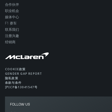
重量
合作伙伴
职业机会
最小干重
1,341kg (2,956lb)
媒体中心
F1 赛车
联系我们
车身自重（德国标准）
1,474kg (3,249lbs)
注册兴趣
经销商
COOKIE政策
GENDER GAP REPORT
隐私政策
条款与条件
沪ICP备13041547号
FOLLOW US