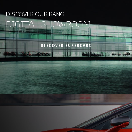
0-100kph (62mph)
3.1s
DISCOVER OUR RANGE
DIGITAL SHOWROOM
0-200kph (124mph)
8.8s
DISCOVER SUPERCARS
最大功率
625PS (616bhp)
峰值扭矩
600Nm (443lb-ft)
发动机