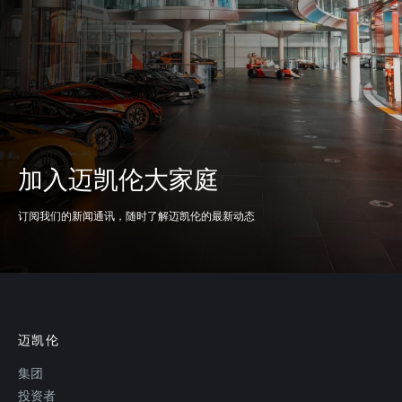
200-0kph (124-0mph)
123.5m (405ft)
加入迈凯伦大家庭
效能
订阅我们的新闻通讯，随时了解迈凯伦的最新动态
二氧化碳排放量
279g/km
迈凯伦
集团
投资者