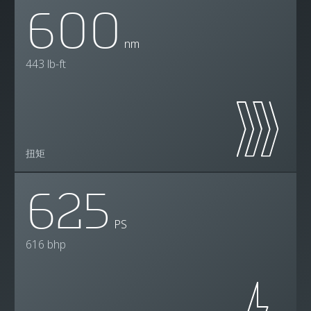
600
nm
443 lb-ft
扭矩
625
PS
616 bhp