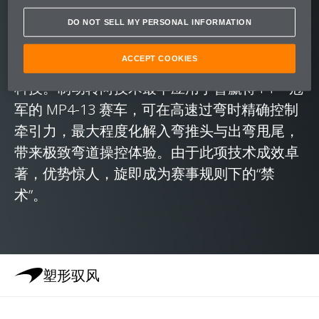
需 4 小时，就能完成 12C 所使用的 MonoCell
底盘。
DO NOT SELL MY PERSONAL INFORMATION
ACCEPT COOKIES
McLaren 12C 同样承袭了我们赛车团队的数字
科技。制动转向技术最早应用于曾赢得 F1™ 冠
军的 MP4-13 赛车，可在高速过弯时精确控制
牵引力，最大程度化解入弯推头与出弯甩尾，
带来极致弯道操控体验。由于此项技术成效卓
著，优势惊人，旋即成为赛事规则下的“禁
术”。
塑形驭风