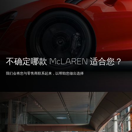
发动机排量
3,799cc
型号
V8, 4.0L
技术
双涡轮增压器，干式油
底壳
不确定哪款 McLAREN 适合您？
我们会将您与零售商联系起来，以帮助您做出选择
制动系统
100-0kph (62-0mph)
30.7m (101ft)