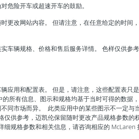
为对危险开车或超速开车的鼓励。
时更改网站内容。 但请注意，在任意给定的时间
实车辆规格、价格和售后服务详情。 色样仅供参
辆应用和配置表。 但是，请注意，这些配置表只
中的所有信息、图示和规格均基于当时可得的数据，
因不同市场而异。 此类应用中的某些图示不一定与
规格仅供参考，迈凯伦保留随时更改产品规格参数的
细规格参数和相关信息，请咨询相应的 McLaren