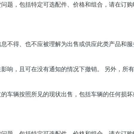
货问题，包括特定可选配件、价格和组合，请在订购
信息不得、也不应被理解为出售或供应此类产品和服
影响，且可在没有通知的情况下撤销。 另外，所
过的车辆按照所见的现状出售，包括车辆的任何损坏
货问题，包括特定可选配件、价格和组合，请在订购