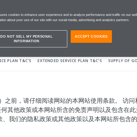
 uses cookies to enhance user experience and to analyze performance and traffic on our web
tion about your use of our site with our social media, advertising and analytics partners.
DO NOT SELL MY PERSONAL
ACCEPT COOKIES
INFORMATION
ICE PLAN T&C'S
EXTENDED SERVICE PLAN T&C'S
SUPPLY OF G
”）之前，请仔细阅读网站的本网站使用条款。 访
任何其他政策或本网站所含的免责声明以及包含在此
款、我们的隐私政策或其他政策以及本网站所包含