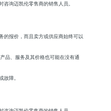
时咨询迈凯伦零售商的销售人员。
务的报价，而且卖方或供应商始终可以
有产品、服务及其价格也可能在没有通
或故障。
时咨询迈凯伦零售商的销售人员。