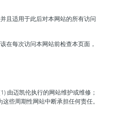
，并且适用于此后对本网站的所有访问
应该在每次访问本网站前检查本页面，
) 由迈凯伦执行的网站维护或维修；
伦无需为这些周期性网站中断承担任何责任。