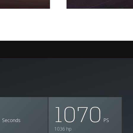
3
1070
Seconds
PS
1036 hp