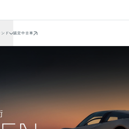
ランド
認定中古車
術