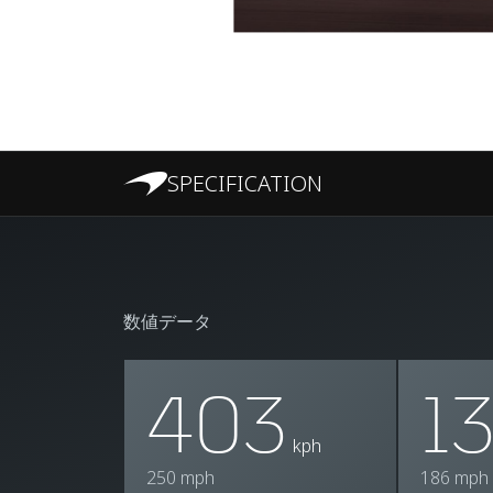
SPECIFICATION
数値データ
403
1
kph
250 mph
186 mph