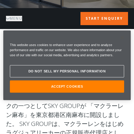
MENU
START ENQUIRY
ようこそ McLAREN
This website uses cookies to enhance user experience and to analyze
performance and traffic on our website. We also share information about your
use of our site with our social media, advertising and analytics partners.
AZABU
DO NOT SELL MY PERSONAL INFORMATION
トラックからロードへ。 名門F1チーム・マク
ラーレンのグループ企業McLaren Automotive
ACCEPT COOKIES
社の マクラーレン正規販売代理店ネットワー
クの一つとしてSKY GROUPが 「マクラーレ
ン麻布」を東京都港区南麻布に開設しまし
た。 SKY GROUPは、マクラーレンをはじめ
ラグジュアリーカーの正規販売代理店とし