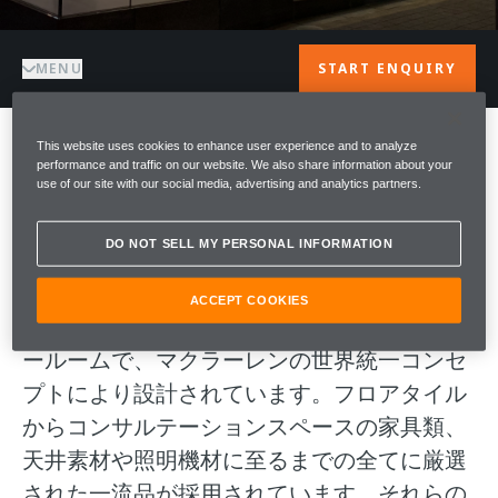
MENU
START ENQUIRY
This website uses cookies to enhance user experience and to analyze
ようこそMcLAREN
performance and traffic on our website. We also share information about your
use of our site with our social media, advertising and analytics partners.
OSAKA
DO NOT SELL MY PERSONAL INFORMATION
Welcome to McLaren Osaka マクラーレン大
ACCEPT COOKIES
阪はアジア太平洋地域初のマクラーレンショ
ールームで、マクラーレンの世界統一コンセ
プトにより設計されています。フロアタイル
からコンサルテーションスペースの家具類、
天井素材や照明機材に至るまでの全てに厳選
された一流品が採用されています。それらの