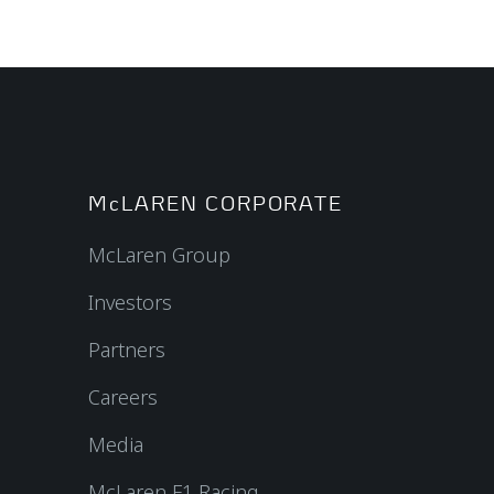
McLAREN CORPORATE
McLaren Group
Investors
Partners
Careers
Media
McLaren F1 Racing