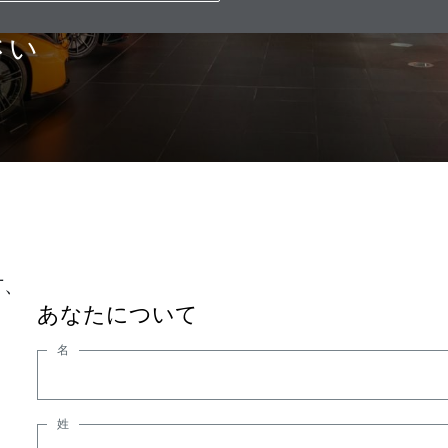
るアドバイスについては、
さい
方、
あなたについて
名
姓