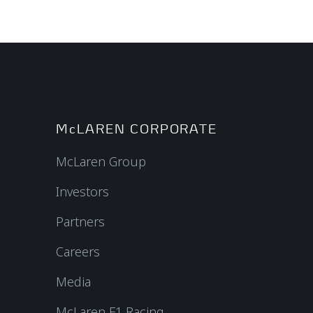
McLAREN CORPORATE
McLaren Group
Investors
Partners
Careers
Media
McLaren F1 Racing