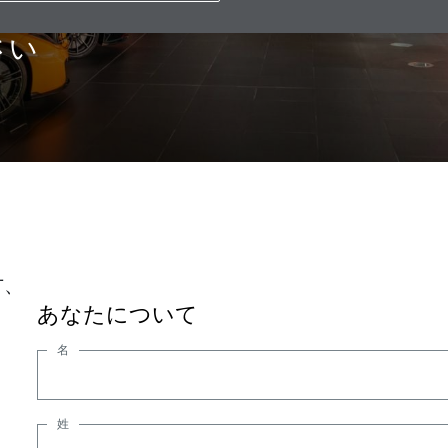
るアドバイスについては、
さい
方、
あなたについて
名
姓