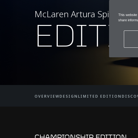
McLaren Artura Spider M
This website
EDITI
share informa
OVERVIEW
DESIGN
LIMITED EDITION
DISCO
CHAMPIONSHIP EDITION