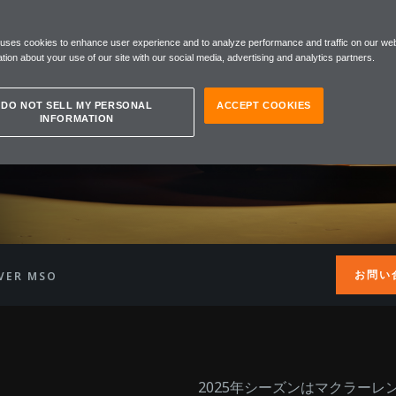
CL39 Championship
 uses cookies to enhance user experience and to analyze performance and traffic on our web
ON
tion about your use of our site with our social media, advertising and analytics partners.
DO NOT SELL MY PERSONAL
ACCEPT COOKIES
INFORMATION
お問い
VER MSO
2025年シーズンはマクラーレ