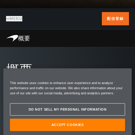
MENU
配信登録
概要
概要
60年代半ばから70年代初頭にかけて開催され
This website uses cookies to enhance user experience and to analyze
performance and traffic on our website. We also share information about your
たカナディアン-アメリカン・チャレンジカッ
use of our site with our social media, advertising and analytics partners.
プ、通称「Can-Am」は、今なお史上最も壮
観なモータースポーツカテゴリーのひとつで
DO NOT SELL MY PERSONAL INFORMATION
す。エンジン規制なし、最低重量制限なし、
ACCEPT COOKIES
そして斬新な空力設計が取り入れられたCan-