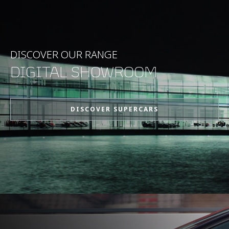
最高速度
329 km/h (204 mph)
0-100 km/h (62 mph)
3.0 s
DISCOVER OUR RANGE
DIGITAL SHOWROOM
0-200 km/h (124 mph)
8.6 s
DISCOVER SUPERCARS
0-100 mph (161 km/h)
5.8 s
0-60 mph (97 km/h)
2.9 s
0-400 m (¼ MEILE)
10.6 s @ 222 km/h
(138 mph)
0-1,000 m
19.0 s @ 279 km/h