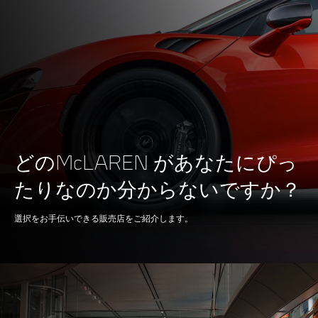
(173 mph)
エンジン
どのMcLAREN があなたにぴっ
総排気量
たりなのか分からないですか？
3,799 CM3
選択をお手伝いできる販売店をご紹介します。
種類
90度角V8
技術
ツインターボ、ドライ
サンプ