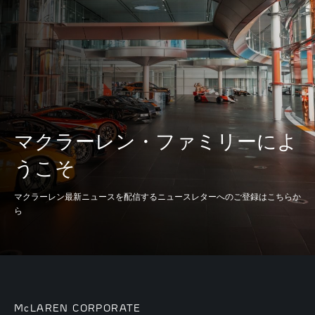
バルブトレイン
32 バルブ、DOHC、
VVT
内径 x 行程
93 mm x 69.9 mm
圧縮比
8.7:1
マクラーレン・ファミリーによ
うこそ
レブリミット
8,500
マクラーレン最新ニュースを配信するニュースレターへのご登録はこちらか
ら
最高出力
650PS (478KW) 641HP
@ 7,250RPM
最大トルク
678NM (500LB FT) @
6,000RPM
McLAREN CORPORATE