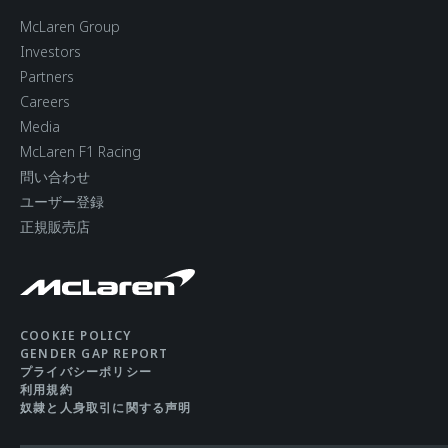
McLaren Group
Investors
Partners
Careers
Media
McLaren F1 Racing
ホイールとブレーキ
問い合わせ
ユーザー登録
ホイールサイズ
(V/H) 8.5” X 19”/11” X
正規販売店
20” Zoll
タイヤ
PIRELLI P-ZERO
COOKIE POLICY
CORSA
GENDER GAP REPORT
プライバシーポリシー
利用規約
奴隷と人身取引に関する声明
タイヤサイズ
(F/R) 235/35
R19/305/30 R20