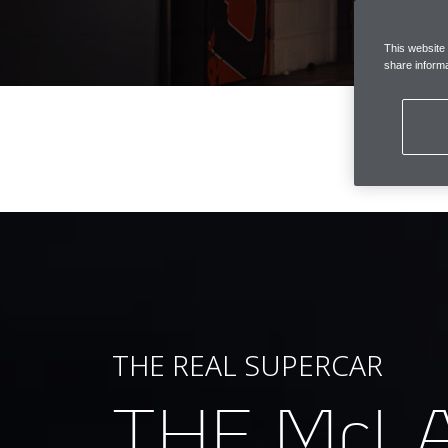
This website
share informa
THE REAL SUPERCAR
THE McL