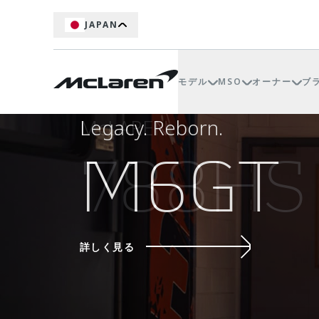
JAPAN
モデル
MSO
オーナー
ブ
McLAREN
Legacy. Reborn.
THE BRUCE McLAREN ST
A Legacy of Relentless Amb
マクラーレンのFIA世界
788HS
M6GT
A MAV
ARTU
MCL-H
BLUEP
1000G
詳しく見る
詳しく見る
発見
発見
発見