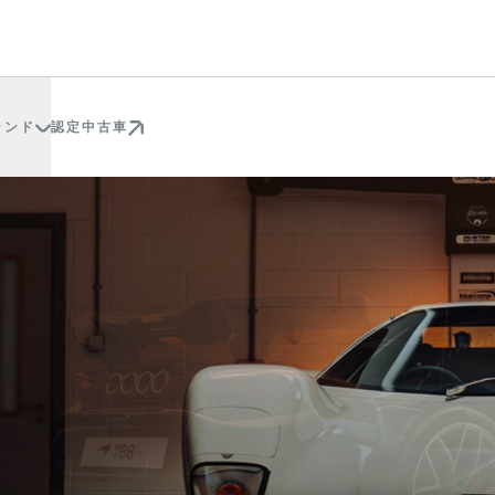
ランド
認定中古車
ORY
ition.
耐久選手権ハイパーカー
ERICK
RA
Y GTR
RINT
P