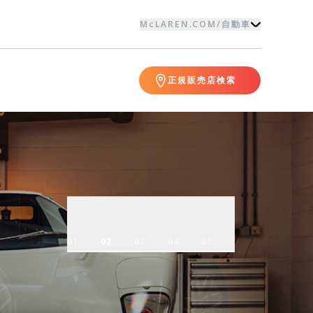
McLAREN.COM
/
自動車
正規販売店検索
01
01
01
02
02
02
03
03
03
04
04
04
05
05
05
01
01
02
02
03
03
04
04
05
05