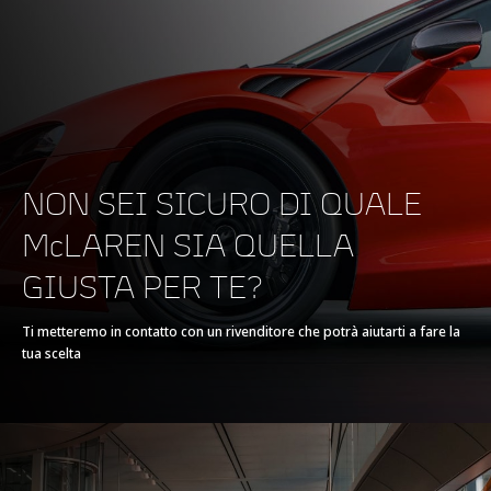
ENGINE
Engine Capacity
TBA
NON SEI SICURO DI QUALE
Type
V8, 4.0L with eMotor
McLAREN SIA QUELLA
Technology
Twin-Turbocharged
GIUSTA PER TE?
V8 Engine with
parallel hybrid system
Ti metteremo in contatto con un rivenditore che potrà aiutarti a fare la
tua scelta