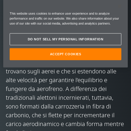
mondo.
This website uses cookies to enhance user experience and to analyze
Nel rispetto della filosofia di design McLaren,
performance and traffic on our website. We also share information about your
use of our site with our social media, advertising and analytics partners.
la caratteristica coda allungata è stata
progettata per un motivo. Al posto del
DO NOT SELL MY PERSONAL INFORMATION
tradizionale alettone posteriore, il bordo
d’uscita della McLaren Speedtail contiene
ACCEPT COOKIES
degli alettoni, componenti che solitamente si
trovano sugli aerei e che si estendono alle
alte velocità per garantire l’equilibrio e
fungere da aerofreno. A differenza dei
tradizionali alettoni incernierati, tuttavia,
sono formati dalla carrozzeria in fibra di
carbonio, che si flette per incrementare il
carico aerodinamico e cambia forma mentre