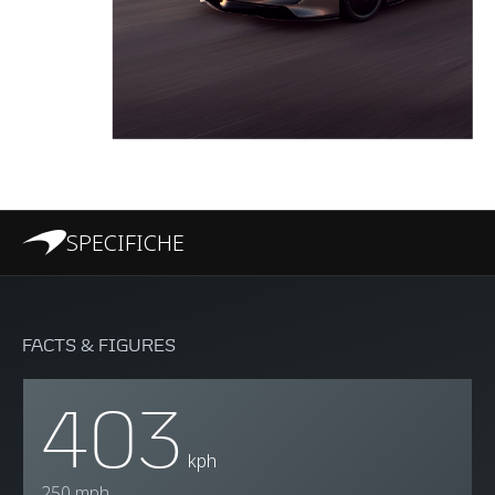
SPECIFICHE
FACTS & FIGURES
403
kph
250 mph