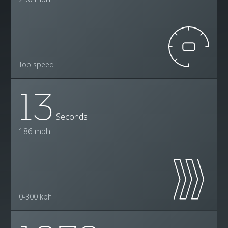
Top speed
13
Seconds
186 mph
0-300 kph