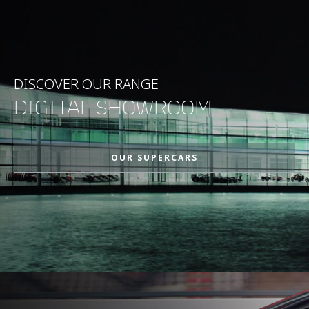
Maximum Speed
403kph (250mph)
0-100kph (62mph)
3.0 seconds
DISCOVER OUR RANGE
DIGITAL SHOWROOM
0-200kph (124mph)
6.6 seconds
OUR SUPERCARS
Maximum Power
1070PS (1036bhp)
Maximum Torque
1150 (848) @ 5,500-
(Nm (lb-ft))
6,500 rpm