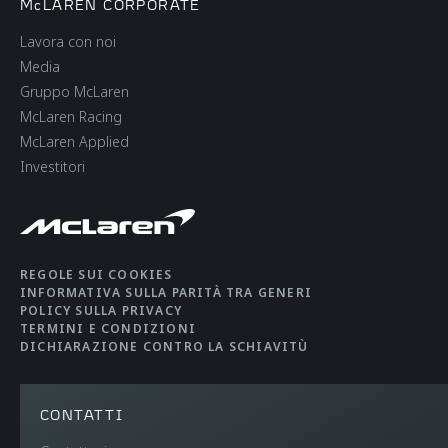
McLAREN CORPORATE
(WLTP)
Lavora con noi
Media
Fuel Efficiency:
15.6 litres/100kms
Gruppo McLaren
Weighted Combined
(18.1 mpg)
McLaren Racing
(WLTP)
McLaren Applied
Investitori
REGOLE SUI COOKIES
INFORMATIVA SULLA PARITÀ TRA GENERI
WEIGHT
POLICY SULLA PRIVACY
TERMINI E CONDIZIONI
DICHIARAZIONE CONTRO LA SCHIAVITÙ
Dry Weight (Lightest)
1,499kg (3,305lbs)
CONTATTI
DIN Kerb Weight
1,597 kg (3521 lbs)