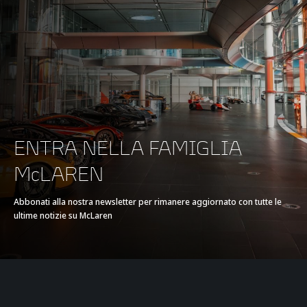
BRAKING
100-0kph (62-0mph)
32 metres (105 feet)
200-0kph (124-0mph)
132 metres (433 feet)
ENTRA NELLA FAMIGLIA
McLAREN
Abbonati alla nostra newsletter per rimanere aggiornato con tutte le
ultime notizie su McLaren
EFFICIENCY
CO2 Emissions:
357 g/km
Weighted Combined