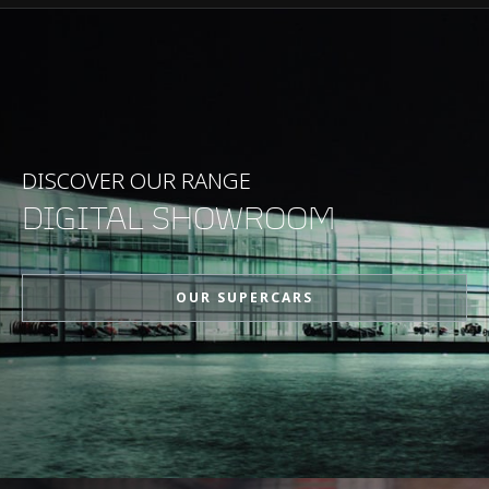
PRESTAZIONI
Velocità massima
350kph (217mph)
0-100kph (62mph)
2.8s
DISCOVER OUR RANGE
DIGITAL SHOWROOM
0-200kph (124mph)
6.8s
OUR SUPERCARS
Potenza massima
916PS (903bhp)
Coppia massima
900Nm (664lb-ft)