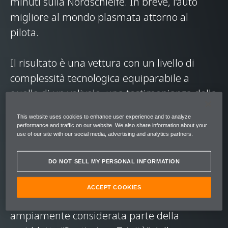
minuti sulla Nordschleife. In breve, l’auto
migliore al mondo plasmata attorno al
pilota.
Il risultato è una vettura con un livello di
complessità tecnologica equiparabile a
quello di un velivolo, una testimonianza della
passione e del know-how delle persone che
This website uses cookies to enhance user experience and to analyze
l’hanno realizzata. La McLaren P1 ha uno dei
performance and traffic on our website. We also share information about your
use of our site with our social media, advertising and analytics partners.
motori ibridi più potenti montati su un’auto:
il sistema di assistenza elettrica IPAS,
DO NOT SELL MY PERSONAL INFORMATION
sviluppato per resistere alle sfide più
impegnative di un uso intenso in pista. Il suo
ACCEPT COOKIES
design è così evoluto che la McLaren P1 è
ampiamente considerata parte della