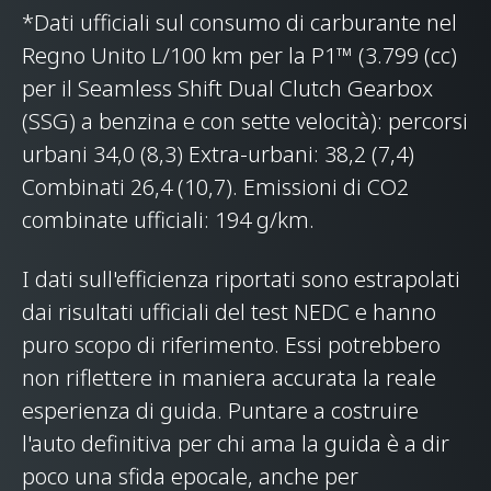
*Dati ufficiali sul consumo di carburante nel
Regno Unito L/100 km per la P1™ (3.799 (cc)
per il Seamless Shift Dual Clutch Gearbox
(SSG) a benzina e con sette velocità): percorsi
urbani 34,0 (8,3) Extra-urbani: 38,2 (7,4)
Combinati 26,4 (10,7). Emissioni di CO2
BODY
combinate ufficiali: 194 g/km.
Body type
Coupé
I dati sull'efficienza riportati sono estrapolati
dai risultati ufficiali del test NEDC e hanno
Number of doors
2
puro scopo di riferimento. Essi potrebbero
non riflettere in maniera accurata la reale
esperienza di guida. Puntare a costruire
l'auto definitiva per chi ama la guida è a dir
poco una sfida epocale, anche per