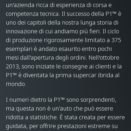
un'azienda ricca di esperienza di corsa e
PESO
competenza tecnica. Il successo della P1™ è
uno dei capitoli della nostra lunga storia di
Peso a secco (Più
1,395kg (3,075lb)
innovazione di cui andiamo più fieri. Il ciclo
leggero)
di produzione rigorosamente limitato a 375
esemplari è andato esaurito entro pochi
Peso DIN Kerb
1,490kg (3,285lbs)
mesi dall'apertura degli ordini. Nell'ottobre
2013, sono iniziate le consegne ai clienti e la
P1™ è diventata la prima supercar ibrida al
mondo.
I numeri dietro la P1™ sono sorprendenti,
ma questa non è un'auto che può essere
ridotta a statistiche. È stata creata per essere
guidata, per offrire prestazioni estreme su