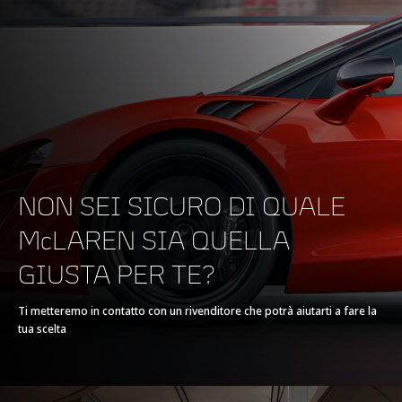
MOTORE
Cilindrata
3,799cc
Tipo
V8, 3.8L
NON SEI SICURO DI QUALE
Tecnologia
Twin Turbochargers,
McLAREN SIA QUELLA
Single Electric Motor
GIUSTA PER TE?
Hybrid
Ti metteremo in contatto con un rivenditore che potrà aiutarti a fare la
tua scelta