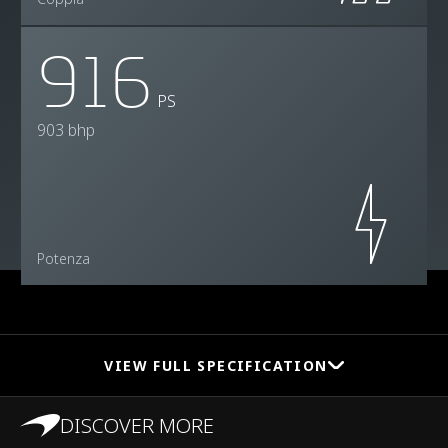
916
PS
903 bhp
Potenza
VIEW FULL SPECIFICATION
DISCOVER MORE