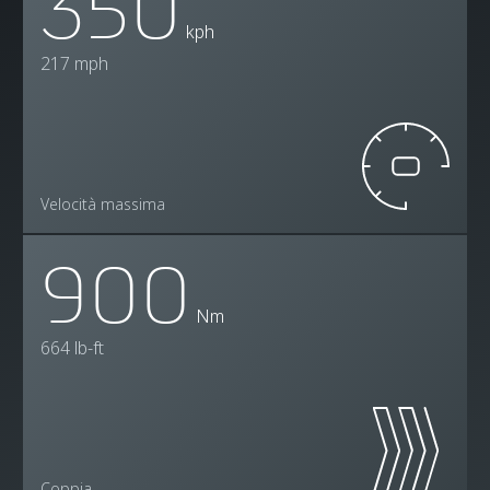
350
kph
217 mph
Velocità massima
900
Nm
664 lb-ft
Coppia