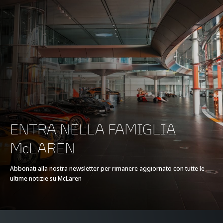
FRENATA
100-0kph (62-0mph)
30m (98ft)
200-0kph (124-0mph)
116m (381ft)
ENTRA NELLA FAMIGLIA
McLAREN
Abbonati alla nostra newsletter per rimanere aggiornato con tutte le
EFFICIENZA*
ultime notizie su McLaren
Emissioni CO2 UE
194g/km
NEDC