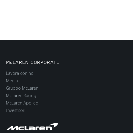
McLAREN CORPORATE
Lavora con noi
Media
Gruppo McLaren
McLaren Racing
McLaren Applied
Investitori