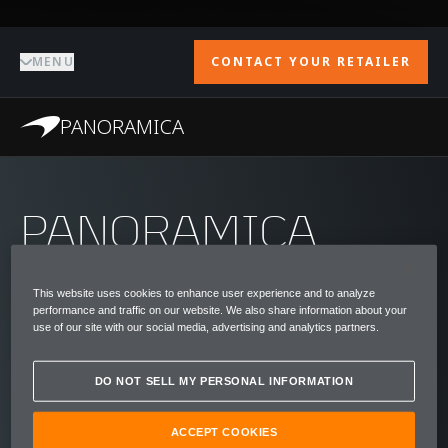
MENU
CONTACT YOUR RETAILER
PANORAMICA
PANORAMICA
Lo sviluppo della McLaren P1 GTR non era
This website uses cookies to enhance user experience and to analyze
inizialmente previsto. Ma quando sono
performance and traffic on our website. We also share information about your
iniziate le consegne della P1 i primi clienti
use of our site with our social media, advertising and analytics partners.
hanno mostrato interesse per una versione
DO NOT SELL MY PERSONAL INFORMATION
ancora più estrema per la pista. Così i nostri
ingegneri hanno raccolto la sfida e, senza le
ACCEPT COOKIES