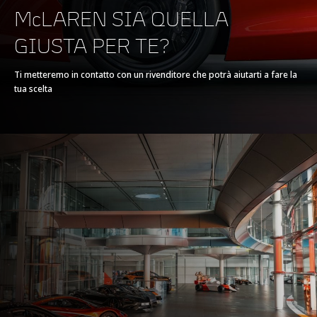
GRUPPO PROPULSORE
McLAREN SIA QUELLA
GIUSTA PER TE?
GRUPPO
V8 90° 4.0L
PROPULSORE
Ti metteremo in contatto con un rivenditore che potrà aiutarti a fare la
tua scelta
TECNOLOGIA
Twin Electrically-
Actuated Twin Scroll
Turbochargers, Dry
Sump
POTENZA MASSIMA
620 PS (612 bhp)
COPPIA MASSIMA
630 Nm (465 lb-ft)