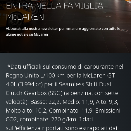
E-MOTOR
-
ENTRA NELLA FAMIGLIA
McLAREN
TIPO DI BATTERIA
-
Abbonati alla nostra newsletter per rimanere aggiornato con tutte le
ultime notizie su McLaren
TRASMISSIONE
7-Speed + Reverse
Seamless Shift
Gearbox (SSG)
*Dati ufficiali sul consumo di carburante nel
Regno Unito L/100 km per la McLaren GT
4.0L (3.994 cc) per il Seamless Shift Dual
Clutch Gearbox (SSG) (a benzina, con sette
velocità): Basso: 22,2, Medio: 11,9, Alto: 9,3,
SISTEMA AUTOTELAIO
Molto alto: 10,2, Combinato: 11,9. Emissioni
CO2, combinate: 270 g/km. I dati
STRUTTURA DELLA
Carbon Fibre Monocell
sull'efficienza riportati sono estrapolati dai