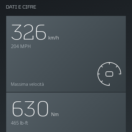
DATI E CIFRE
326
km/h
204 MPH
Massima velocità
630
Nm
465 lb-ft