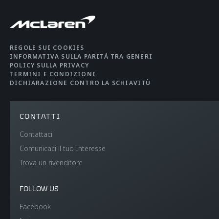
AERODINAMICA
Static
REGOLE SUI COOKIES
INFORMATIVA SULLA PARITÀ TRA GENERI
POLICY SULLA PRIVACY
TERMINI E CONDIZIONI
DICHIARAZIONE CONTRO LA SCHIAVITÙ
PESO E DIMENSIONI
CONTATTI
Contattaci
PESO A SECCO
1,466 kgs (3,232 lbs)
Comunicaci il tuo Interesse
(MINIMO), KG, LB
Trova un rivenditore
PESO A VUOTO DIN
1,530 kgs (3,373 lbs)
FOLLOW US
KG, LB
Facebook