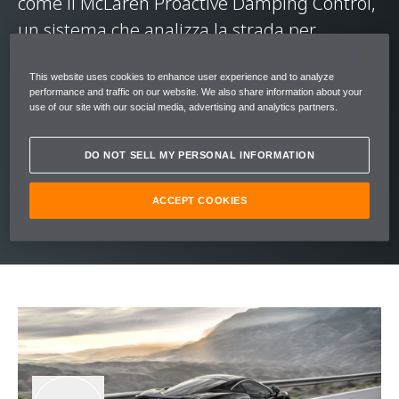
come il McLaren Proactive Damping Control,
un sistema che analizza la strada per
adattarsi in tempo reale e garantire
This website uses cookies to enhance user experience and to analyze
un’esperienza di guida perfetta. Con
performance and traffic on our website. We also share information about your
un’accelerazione ai vertici della categoria (da
use of our site with our social media, advertising and analytics partners.
0 a 100 km/h in 3,2 secondi) la McLaren GT è
DO NOT SELL MY PERSONAL INFORMATION
un concentrato di comfort estremo e
prestazioni da supercar.
ACCEPT COOKIES