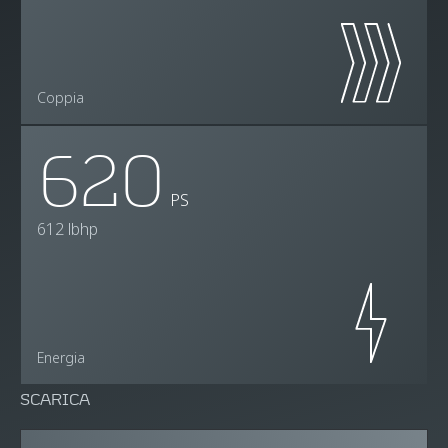
Coppia
620
PS
612 lbhp
Energia
SCARICA