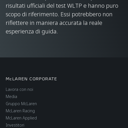
SCOCCA
II-T monocoque, with
risultati ufficiali del test WLTP e hanno puro
Carbon Fibre rear
scopo di riferimento. Essi potrebbero non
upper structure
riflettere in maniera accurata la reale
esperienza di guida.
TIPO DI
Double Wishbone,
SOSPENSIONI
Adaptive Damping
with Proactive
Damping Control
McLAREN CORPORATE
DIFFERENZIALE
Open Differential with
McLaren Brake Steer
Lavora con noi
Media
Gruppo McLaren
FRENI
Carbon Ceramic
McLaren Racing
brakes with 6-piston
McLaren Applied
callipers
Investitori