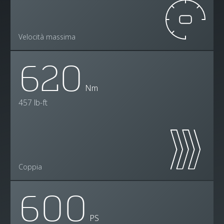
Velocità massima
620
Nm
457 lb-ft
Coppia
600
PS