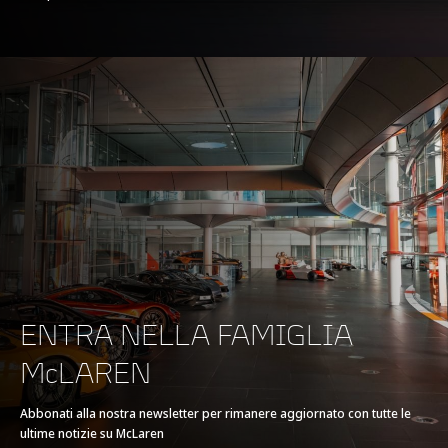
secco
FRENATA
100-0 km/h (62-0
32M (105 ft)
mph)
ENTRA NELLA FAMIGLIA
200-0kph (124-0mph)
121M (397ft)
McLAREN
Abbonati alla nostra newsletter per rimanere aggiornato con tutte le
ultime notizie su McLaren