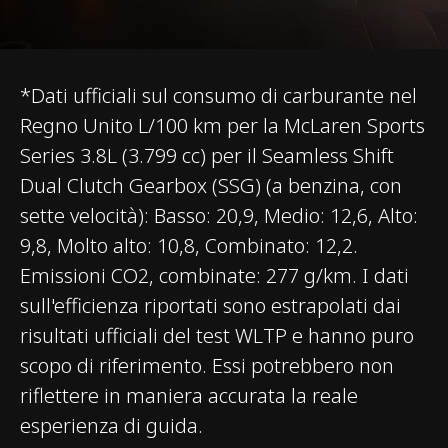
EFFICIENZA*
*Dati ufficiali sul consumo di carburante nel
Regno Unito L/100 km per la McLaren Sports
Emissioni CO2 UE
277 g/km
Series 3.8L (3.799 cc) per il Seamless Shift
NEDC
Dual Clutch Gearbox (SSG) (a benzina, con
sette velocità): Basso: 20,9, Medio: 12,6, Alto:
Emissioni CO2 UE
277g/km
9,8, Molto alto: 10,8, Combinato: 12,2.
WLTP
Emissioni CO2, combinate: 277 g/km. I dati
sull'efficienza riportati sono estrapolati dai
risultati ufficiali del test WLTP e hanno puro
scopo di riferimento. Essi potrebbero non
riflettere in maniera accurata la reale
esperienza di guida.
PESO