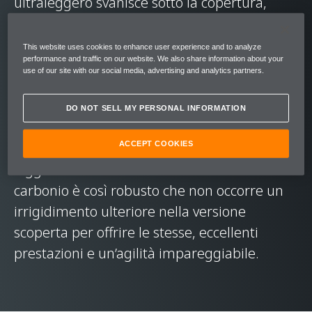
ultraleggero svanisce sotto la copertura,
immergendo il pilota nell’esperienza Longtail
ancor più profondamente .
This website uses cookies to enhance user experience and to analyze
performance and traffic on our website. We also share information about your
use of our site with our social media, advertising and analytics partners.
Come ogni McLaren che si è conquistata il
nome Longtail prima di lei, anche la McLaren
DO NOT SELL MY PERSONAL INFORMATION
600LT Spider è incredibilmente
ACCEPT COOKIES
aerodinamica e sorprendentemente
leggera. Il suo telaio MonoCell II in fibra di
carbonio è così robusto che non occorre un
irrigidimento ulteriore nella versione
scoperta per offrire le stesse, eccellenti
prestazioni e un’agilità impareggiabile.