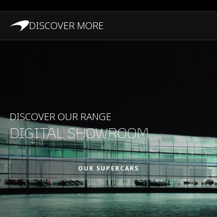
DISCOVER MORE
PRESTAZIONI
Velocità massima
324 km/h (201 MPH)
0-100 km/h (0-62
2.9s
DISCOVER OUR RANGE
MPH)
DIGITAL SHOWROOM
0-200 km/h (0-124
8.4s
MPH)
OUR SUPERCARS
Potenza massima
600 PS (592 bhp)