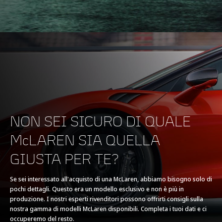
Coppia massima
620Nm (457 lbft)
MOTORE
NON SEI SICURO DI QUALE
Cilindrata
3,799cc
McLAREN SIA QUELLA
GIUSTA PER TE?
Tipo
V8, 3.8L
Se sei interessato all'acquisto di una McLaren, abbiamo bisogno solo di
pochi dettagli. Questo era un modello esclusivo e non è più in
Tecnologia
Turbocompressori
produzione. I nostri esperti rivenditori possono offrirti consigli sulla
gemellati, Carter
nostra gamma di modelli McLaren disponibili. Completa i tuoi dati e ci
occuperemo del resto.