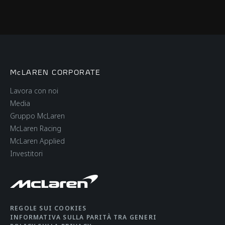
Peso a secco (Più
1.297 kg (2.859 lbs)
leggero)
Peso DIN Kerb
1,404kg (3.095 lbs)
McLAREN CORPORATE
Lavora con noi
Media
Gruppo McLaren
McLaren Racing
McLaren Applied
Investitori
REGOLE SUI COOKIES
INFORMATIVA SULLA PARITÀ TRA GENERI