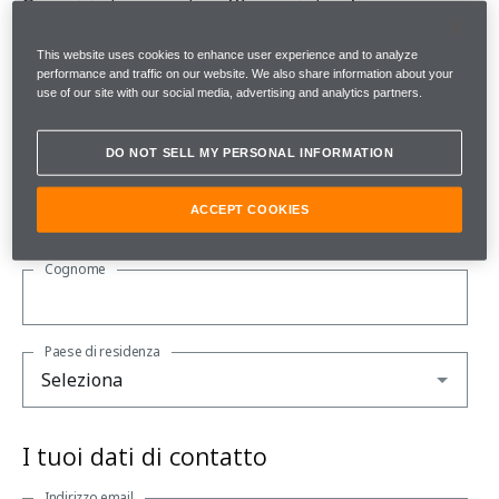
Se sei interessato all'acquisto di una
McLaren, ci servono solo alcuni dettagli.
This website uses cookies to enhance user experience and to analyze
performance and traffic on our website. We also share information about your
Si prega di notare che tutti i campi sono obbligatori.
use of our site with our social media, advertising and analytics partners.
Su di te
DO NOT SELL MY PERSONAL INFORMATION
Nome
ACCEPT COOKIES
Cognome
Paese di residenza
I tuoi dati di contatto
Indirizzo email