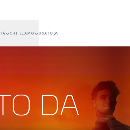
TÀ
CHI SIAMO
USATO
TO DA