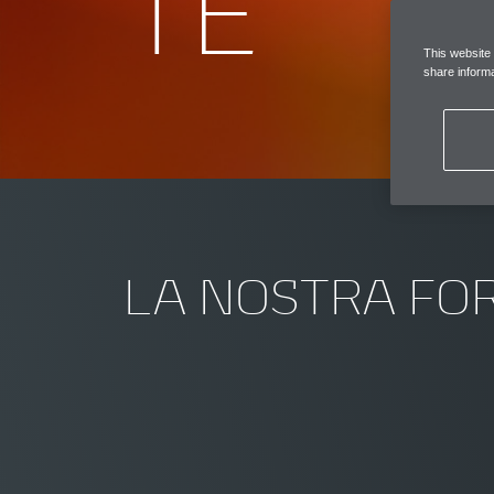
TE
This website
share informa
LA NOSTRA FO