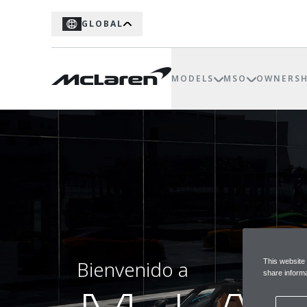
GLOBAL
MODELS
MSO
OWNERSH
Bienvenido a
This website
share informa