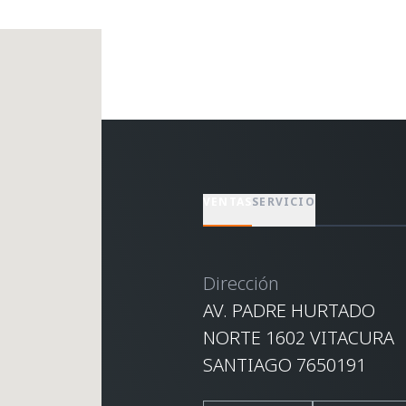
VENTAS
SERVICIO
Dirección
AV. PADRE HURTADO
NORTE 1602 VITACURA
SANTIAGO 7650191