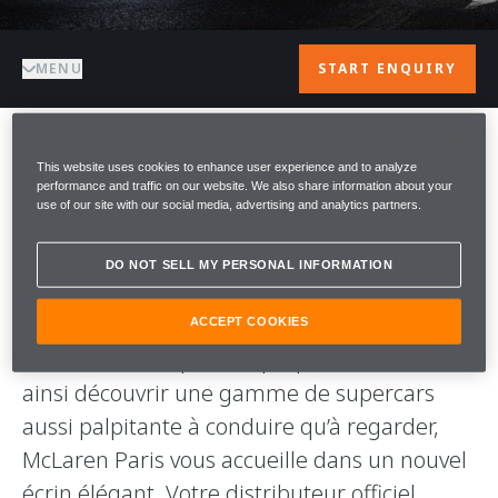
MENU
START ENQUIRY
BIENVENUE CHEZ
This website uses cookies to enhance user experience and to analyze
performance and traffic on our website. We also share information about your
use of our site with our social media, advertising and analytics partners.
McLAREN PARIS
DO NOT SELL MY PERSONAL INFORMATION
Bienvenue chez McLaren Paris, Si vous
souhaitez vivre l’expérience McLaren comme
ACCEPT COOKIES
elle a été rêvée par son propre fondateur et
ainsi découvrir une gamme de supercars
aussi palpitante à conduire qu’à regarder,
McLaren Paris vous accueille dans un nouvel
écrin élégant. Votre distributeur officiel