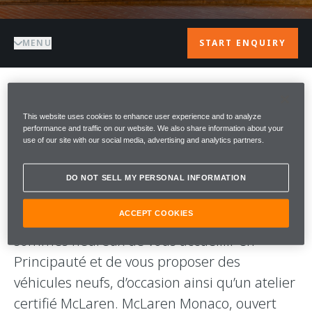
MENU
START ENQUIRY
BIENVENUE CHEZ
This website uses cookies to enhance user experience and to analyze
performance and traffic on our website. We also share information about your
McLAREN
use of our site with our social media, advertising and analytics partners.
MONACO
DO NOT SELL MY PERSONAL INFORMATION
ACCEPT COOKIES
Bienvenue chez McLaren Monaco, Nous
sommes heureux de vous accueillir en
Principauté et de vous proposer des
véhicules neufs, d’occasion ainsi qu’un atelier
certifié McLaren. McLaren Monaco, ouvert