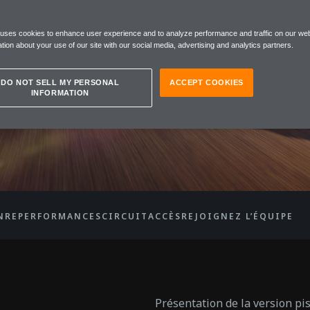
Y GTR
 uses cookies to enhance user experience and to analyze performance and traffic on our web
tion about your use of our site with our social media, advertising and analytics partners.
DO NOT SELL MY PERSONAL
ACCEPT COOKIES
INFORMATION
A
NRE
PERFORMANCES
CIRCUIT
ACCÈS
REJOIGNEZ L’ÉQUIPE
Présentation de la version pis