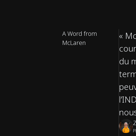
A Word from
« Mc
McLaren
cour
du m
term
peuv
l’IN
nous
P