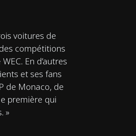
is voitures de
ndes compétitions
e WEC. En d’autres
ients et ses fans
GP de Monaco, de
ne première qui
. »