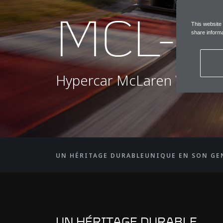
MCL-H
This website
share informa
Hypercar McLaren WEC FI
UN HÉRITAGE DURABLE
UNIQUE EN SON GE
UN HÉRITAGE DURABLE