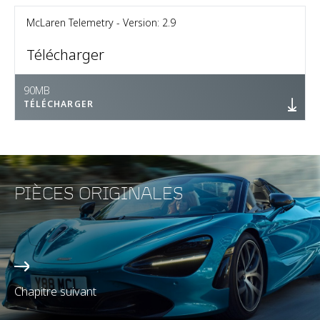
McLaren Telemetry - Version: 2.9
Télécharger
90MB
TÉLÉCHARGER
PIÈCES ORIGINALES
Chapitre suivant