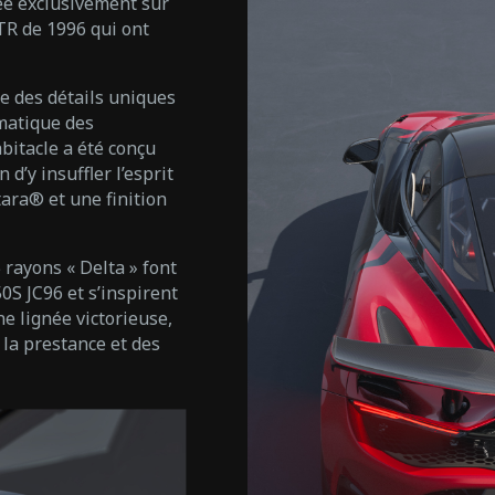
ée exclusivement sur
R de 1996 qui ont
e des détails uniques
ématique des
bitacle a été conçu
d’y insuffler l’esprit
ara® et une finition
 rayons « Delta » font
0S JC96 et s’inspirent
ne lignée victorieuse,
la prestance et des