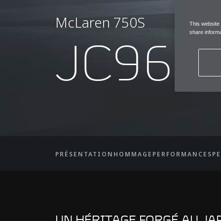
McLaren 750S
This website
JC96
share informa
PRÉSENTATION
HOMMAGE
PERFORMANCES
P
UN HÉRITAGE FORGÉ AU JA