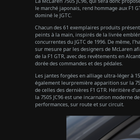
La McLaren 750S JC96, qui sera donc propos
le marché japonais, rend hommage aux F1 GT
dominé le JGTC.
Chacun des 61 exemplaires produits présent
peints à la main, inspirés de la livrée embl
concurrentes du JGTC de 1996. De même, l’ha
sur mesure par les designers de McLaren afin 
de la F1 GTR, avec des revêtements en Alcant
dorée des commandes et des pédales.
Les jantes forgées en alliage ultra-léger à 15
également leurpremière apparition sur la 75
de celles des dernières F1 GTR. Héritière d’u
la 750S JC96 est une incarnation moderne de 
performances, sur route et sur circuit.