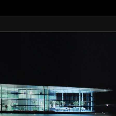
328 km/h (204 mph)
3.2s
9.6s
570 ch (562 bhp)