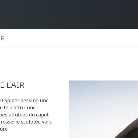
IR
E L’AIR
70 Spider dessine une
ité à offrir une
gnes affûtées du capot
rrosserie sculptée vers
ture.