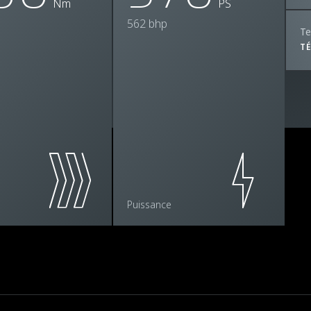
Nm
PS
562 bhp
Te
T
Puissance