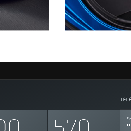
TÉL
00
570
Fe
T