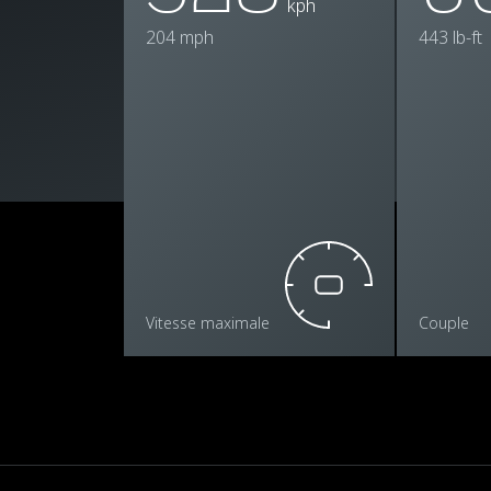
kph
204 mph
443 lb-ft
Vitesse maximale
Couple