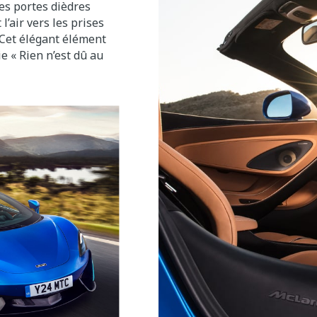
es portes dièdres
 l’air vers les prises
. Cet élégant élément
e « Rien n’est dû au