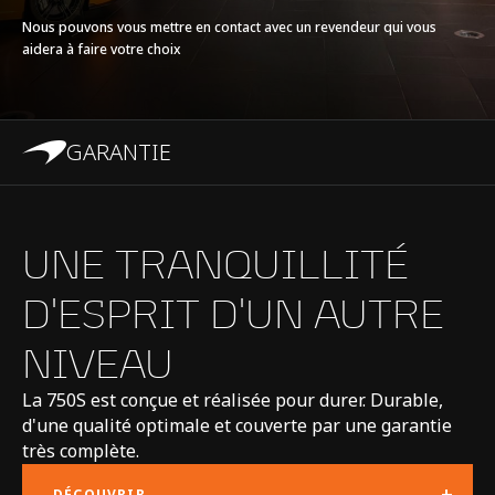
TYPE DE BATTERIE
-
Nous pouvons vous mettre en contact avec un revendeur qui vous
aidera à faire votre choix
TRANSMISSION
7-Speed with Short
Final Drive + Reverse
Seamless Shift
GARANTIE
Gearbox (SSG)
UNE TRANQUILLITÉ
D'ESPRIT D'UN AUTRE
NIVEAU
TECHNOLOGIE DE
La 750S est conçue et réalisée pour durer. Durable,
CHÂSSIS ET
d'une qualité optimale et couverte par une garantie
très complète.
CARROSSERIE
+
DÉCOUVRIR