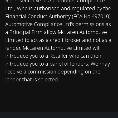
(CCM-R) Brakes with
Representative of Automotive Compliance
6-Piston Forged
Ltd., Who is authorised and regulated by the
Monobloc Aluminium
Financial Conduct Authority (FCA No 497010).
Calipers Front​ and 4-
Automotive Compliance Ltd’s permissions as
Piston Forged
a Principal Firm allow McLaren Automotive
Aluminium Calipers
Limited to act as a credit broker and not as a
Rear.
lender. McLaren Automotive Limited will
introduce you to a Retailer who can then
introduce you to a panel of lenders. We may
AÉRODYNAMIQUE
Active Rear
receive a commission depending on the
lender that is selected.
POIDS ET DIMENSIONS