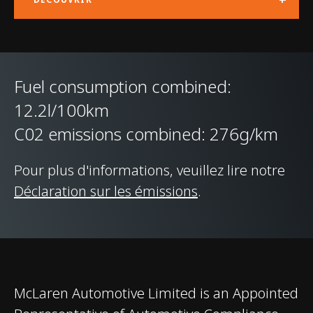
STRUCTURE DE LA
Carbon Fibre
CARROSSERIE
Monocage II
Fuel consumption combined:
TYPE DE SUSPENSION
Double Wishbone,
12.2l/100km
Adaptive Dampers,
C02 emissions combined: 276g/km
Proactive Chassis
Control III
Pour plus d'informations, veuillez lire notre
Déclaration sur les émissions
.
DIFFÉRENTIEL
Open Differential with
Brake Steer and Short
Final Drive
FREINS
Carbon Ceramic
McLaren Automotive Limited is an Appointed