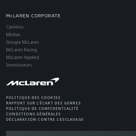
POIDS À SEC
1,277 kgs (2,815 lbs)
McLAREN CORPORATE
(MINIMAL), KG, LB
Carrières
Médias
POIDS EN ORDRE DE
1,389 kgs (3,062 lbs)
Groupe McLaren
MARCHE DIN, KG, LB
McLaren Racing
McLaren Applied
Investisseurs
CAPACITÉ DU
72 litres (15.8 UK
RÉSERVOIR
gallons / 19 USA
gallons)
POLITIQUE DES COOKIES
CAPACITÉ DU
150 litres (front), 210
RAPPORT SUR L'ÉCART DES GENRES
POLITIQUE DE CONFIDENTIALITÉ
COMPARTIMENT À
litres (rear)
CONDITIONS GÉNÉRALES
DÉCLARATION CONTRE L'ESCLAVAGE
BAGAGES