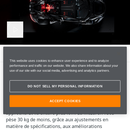
LIGHTNESS
This website uses cookies to enhance user experience and to analyze
performance and traffic on our website. We also share information about your
use of our site with our social media, advertising and analytics partners.
LIGHTNESS
DO NOT SELL MY PERSONAL INFORMATION
Notre constante quête d'allègement est au cœur de la
ACCEPT COOKIES
philosophie McLaren. La 750S est fidèle à cette
approche. Et va encore plus loin. La McLaren 750S
pèse 30 kg de moins, grâce aux ajustements en
matière de spécifications, aux améliorations