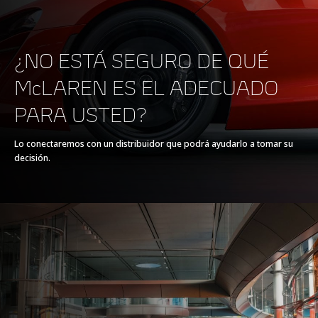
¿NO ESTÁ SEGURO DE QUÉ
McLAREN ES EL ADECUADO
TREN DE POTENCIA
PARA USTED?
TREN DE POTENCIA
V8 90° 4.0L
Lo conectaremos con un distribuidor que podrá ayudarlo a tomar su
decisión.
TECNOLOGÍA
Twin Electrically-
Actuated Twin Scroll
Turbochargers, Dry
Sump
POTENCIA MÁX.
620 PS (612 bhp)