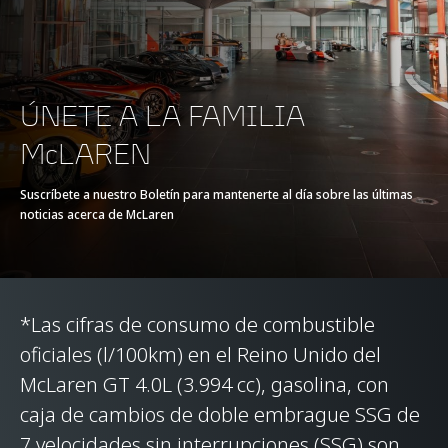
PAR MÁX.
630 Nm (465 lb-ft)
MOTOR ELÉCTRICO
-
ÚNETE A LA FAMILIA
McLAREN
TIPO DE BATERÍA
-
Suscríbete a nuestro Boletín para mantenerte al día sobre las últimas
noticias acerca de McLaren
TRANSMISIÓN
7-Speed + Reverse
Seamless Shift
Gearbox (SSG)
*Las cifras de consumo de combustible
oficiales (l/100km) en el Reino Unido del
McLaren GT 4.0L (3.994 cc), gasolina, con
caja de cambios de doble embrague SSG de
7 velocidades sin interrupciones (SSG) son