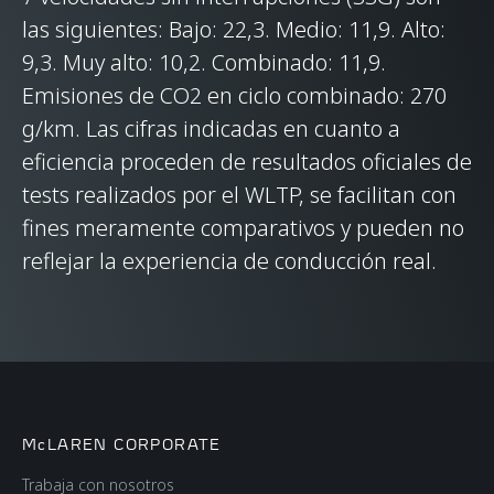
TECNOLOGÍA DEL
las siguientes: Bajo: 22,3. Medio: 11,9. Alto:
9,3. Muy alto: 10,2. Combinado: 11,9.
CHASIS Y LA
Emisiones de CO2 en ciclo combinado: 270
CARROCERÍA
g/km. Las cifras indicadas en cuanto a
eficiencia proceden de resultados oficiales de
ESTRUCTURA DE LA
Carbon Fibre Monocell
tests realizados por el WLTP, se facilitan con
CARROCERÍA
II-T monocoque, with
fines meramente comparativos y pueden no
Carbon Fibre rear
reflejar la experiencia de conducción real.
upper structure
TIPO DE SUSPENSIÓN
Double Wishbone,
Adaptive Damping
with Proactive
McLAREN CORPORATE
Damping Control
Trabaja con nosotros