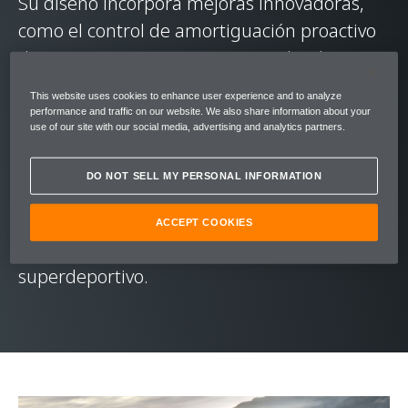
Su diseño incorpora mejoras innovadoras,
como el control de amortiguación proactivo
de McLaren, un sistema que analiza la
carretera para adaptarse en tiempo real y
This website uses cookies to enhance user experience and to analyze
ofrecer así una experiencia impecable. Es el
performance and traffic on our website. We also share information about your
use of our site with our social media, advertising and analytics partners.
coche de mayor aceleración de su clase, ya
que pasa de 0 a 100 km/h en solo 3,2
DO NOT SELL MY PERSONAL INFORMATION
segundos, y dentro ofrece un oasis de
confort que responde a la voluntad del
ACCEPT COOKIES
conductor con la potencia de un
superdeportivo.