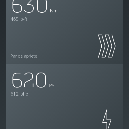
630
Nm
465 lb-ft
Par de apriete
620
PS
612 lbhp