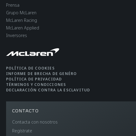
Prensa
DIFERENCIAL
Open Differential with
Grupo McLaren
McLaren Brake Steer
McLaren Racing
McLaren Applied
Inversores
FRENOS
Carbon Ceramic
brakes with 6-piston
callipers
POLÍTICA DE COOKIES
AERODINÁMICA
Static
INFORME DE BRECHA DE GENÉRO
POLÍTICA DE PRIVACIDAD
TÉRMINOS Y CONDICIONES
DECLARACIÓN CONTRA LA ESCLAVITUD
CONTACTO
Contacta con nosotros
PESOS Y
Regístrate