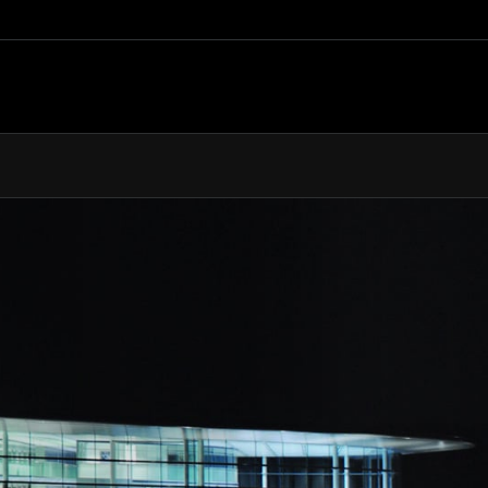
324 km/h (201 MPH)
2,9s
8,4s