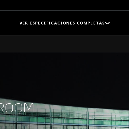
VER ESPECIFICACIONES COMPLETAS
Velocidad máxima
0-100 km/h (0-62 MPH)
WROOM
0-200 km/h (0-124 MPH)