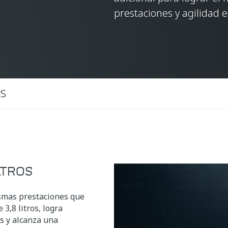
prestaciones y agilidad 
OS
LTROS
smas prestaciones que
3,8 litros, logra
s y alcanza una