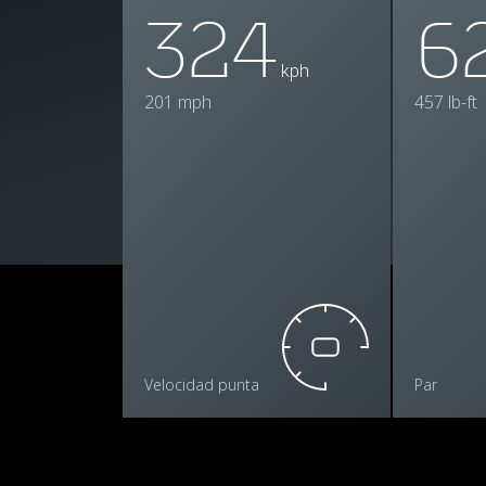
324
6
kph
201 mph
457 lb-ft
Velocidad punta
Par