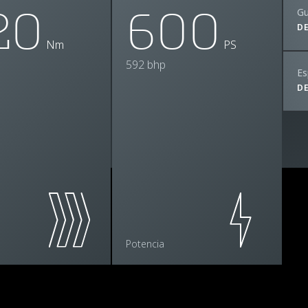
20
600
Gu
D
Nm
PS
592 bhp
Es
D
Potencia