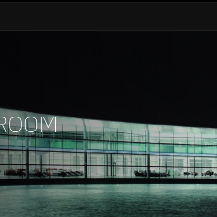
0-100 km/h (0-62 MPH)
0-200 km/h (0-124 MPH)
WROOM
0-400 M (1/4 DE MILLA)
VELOCIDAD PUNTA
100-0 km/h (62-0 MPH)