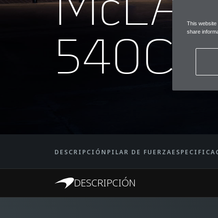
McLA
This website
540C
share informa
DESCRIPCIÓN
PILAR DE FUERZA
ESPECIFICA
DESCRIPCIÓN