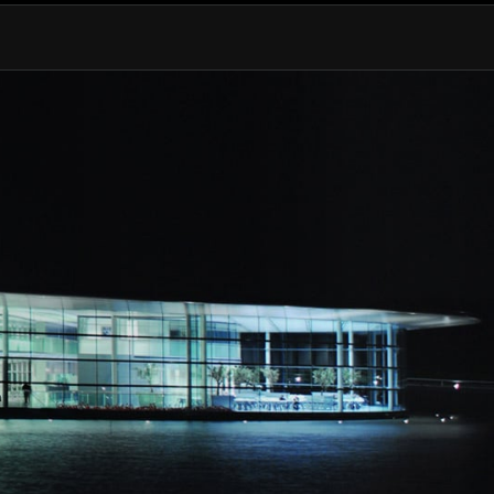
3.5s
10.5s
11.3s
320 km/h (199 MPH)
32 m (105 ft)