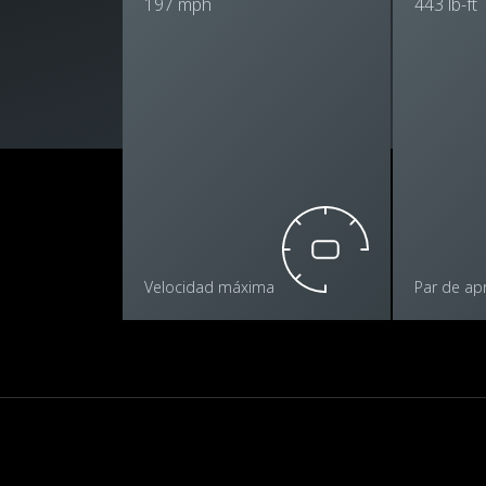
197 mph
443 lb-ft
Velocidad máxima
Par de apr