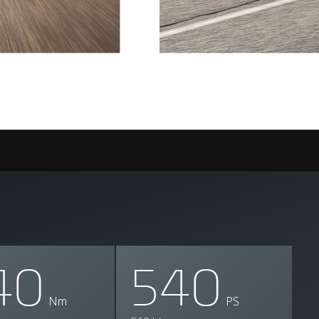
40
540
Nm
PS