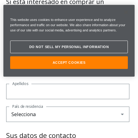
Si está interesado en comprar un
McLaren, sólo necesitamos unos pocos
datos.
This website uses cookies to enhance user experience and to analyze
performance and traffic on our website. We also share information about your
use of our site with our social media, advertising and analytics partners.
Tenga en cuenta que todos los campos son obligatorios.
Acerca de usted
DO NOT SELL MY PERSONAL INFORMATION
Nombre
ACCEPT COOKIES
Apellidos
País de residencia
Sus datos de contacto