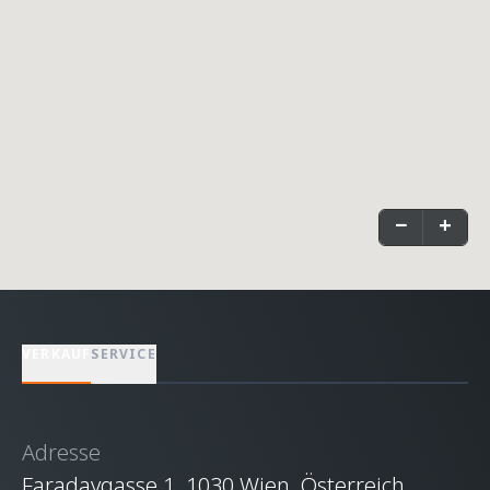
−
+
VERKAUF
SERVICE
Adresse
Faradaygasse 1, 1030 Wien, Österreich