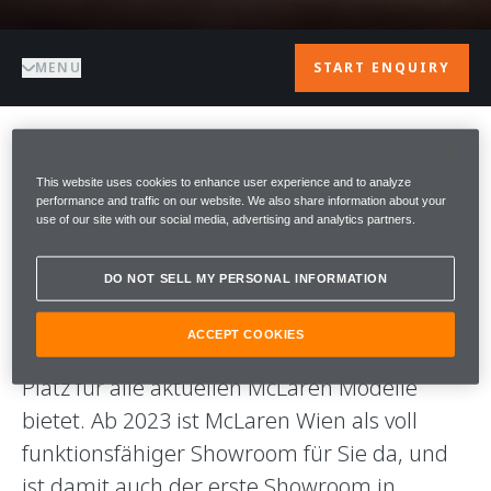
MENU
START ENQUIRY
WILLKOMMEN BEI
This website uses cookies to enhance user experience and to analyze
performance and traffic on our website. We also share information about your
McLAREN VIENNA
use of our site with our social media, advertising and analytics partners.
DO NOT SELL MY PERSONAL INFORMATION
Wien ist die neuste, europäische
Niederlassung McLarens. Zunächst wird es
ACCEPT COOKIES
einen 70qm großen Pop-up Store geben der
Platz für alle aktuellen McLaren Modelle
bietet. Ab 2023 ist McLaren Wien als voll
funktionsfähiger Showroom für Sie da, und
ist damit auch der erste Showroom in