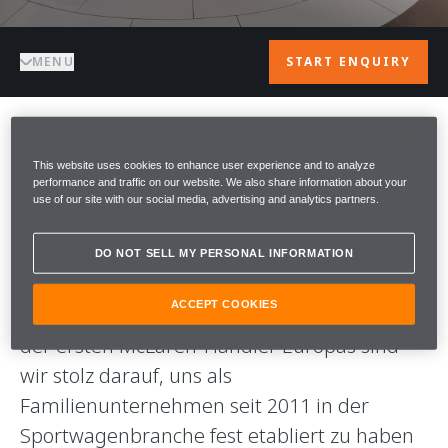
MENU
START ENQUIRY
WILLKOMMEN BEI
This website uses cookies to enhance user experience and to analyze
performance and traffic on our website. We also share information about your
use of our site with our social media, advertising and analytics partners.
McLAREN
FRANKFURT
DO NOT SELL MY PERSONAL INFORMATION
ACCEPT COOKIES
Willkommen bei McLaren Frankfurt. Als einer
der ersten McLaren-Händler Europas sind
wir stolz darauf, uns als
Familienunternehmen seit 2011 in der
Sportwagenbranche fest etabliert zu haben