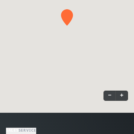
−
+
SALES
SERVICE