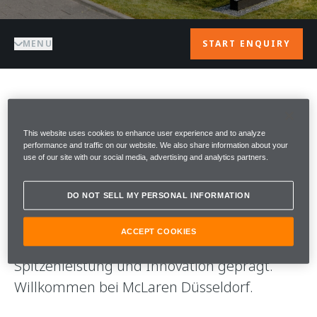
MENU
START ENQUIRY
WILLKOMMEN BEI
This website uses cookies to enhance user experience and to analyze
McLAREN
performance and traffic on our website. We also share information about your
use of our site with our social media, advertising and analytics partners.
DUSSELDORF
DO NOT SELL MY PERSONAL INFORMATION
Bei McLaren wird alles, was wir tun, von
ACCEPT COOKIES
unserem unentwegten Einsatz für
Spitzenleistung und Innovation geprägt.
Willkommen bei McLaren Düsseldorf.