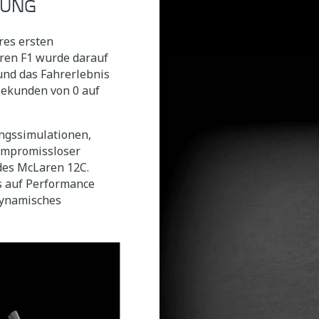
DUNG
eres ersten
ren F1 wurde darauf
und das Fahrerlebnis
 Sekunden von 0 auf
ngssimulationen,
ompromissloser
des McLaren 12C.
s auf Performance
odynamisches