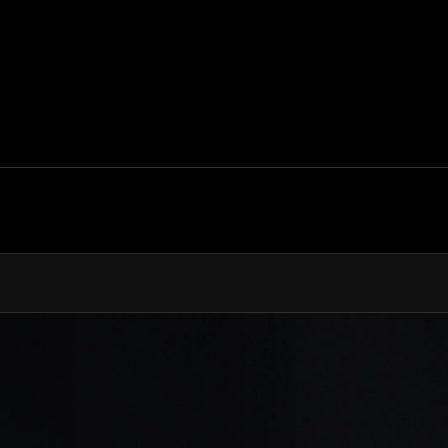
EIT
333kph (207mph)