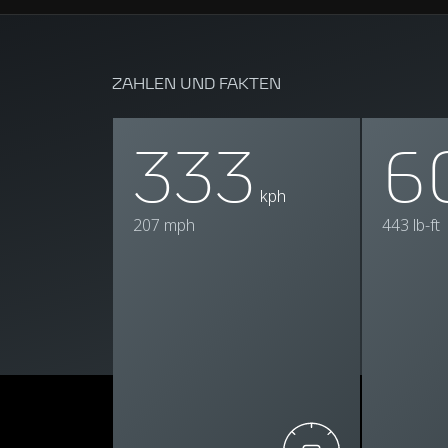
ZAHLEN UND FAKTEN
333
6
kph
207 mph
443 lb-ft