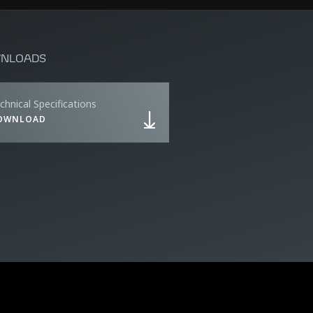
NLOADS
chnical Specifications
OWNLOAD