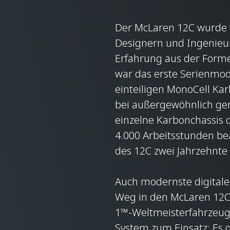
Der McLaren 12C wurde 
Designern und Ingenieur
Erfahrung aus der Forme
war das erste Serienmod
einteiligen MonoCell Kar
bei außergewöhnlich ge
einzelne Karbonchassis 
4.000 Arbeitsstunden be
des 12C zwei Jahrzehnte 
Auch modernste digitale
Weg in den McLaren 12C
1™-Weltmeisterfahrzeug
System zum Einsatz: Es o