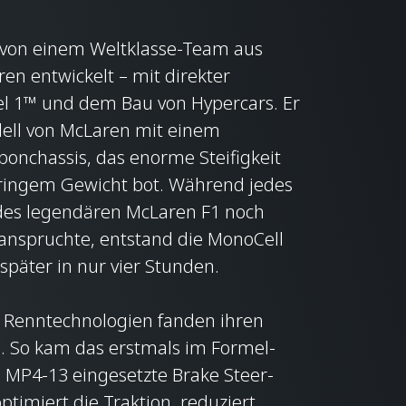
von einem Weltklasse-Team aus
en entwickelt – mit direkter
l 1™ und dem Bau von Hypercars. Er
ell von McLaren mit einem
bonchassis, das enorme Steifigkeit
ringem Gewicht bot. Während jedes
des legendären McLaren F1 noch
anspruchte, entstand die MonoCell
später in nur vier Stunden.
 Renntechnologien fanden ihren
. So kam das erstmals im Formel-
 MP4-13 eingesetzte Brake Steer-
ptimiert die Traktion, reduziert