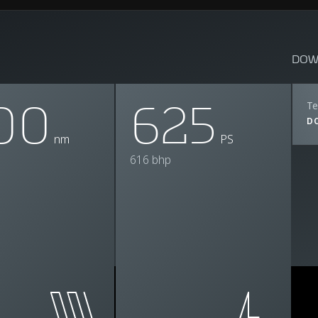
DOW
00
625
Te
D
nm
PS
616 bhp