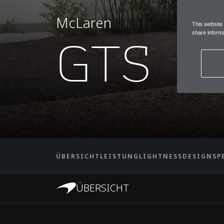
McLaren
This website
GTS
share informa
ÜBERSICHT
LEISTUNG
LIGHTNESS
DESIGN
SP
ÜBERSICHT