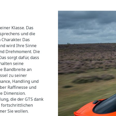
einer Klasse. Das
nsprechens und die
 Charakter. Das
und wird Ihre Sinne
 und Drehmoment. Die
as sorgt dafür, dass
halten seine
me Bandbreite an
ssel zu seiner
mance, Handling und
ber Raffinesse und
re Dimension.
lung, die der GTS dank
ortschrittlichen
er Sie wollen.