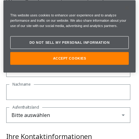
Wenn Sie daran interessiert sind, einen
McLaren zu kaufen, benötigen wir nur ein
This website uses cookies to enhance user experience and to analyze
paar Angaben.
performance and traffic on our website. We also share information about your
use of our site with our social media, advertising and analytics partners.
Bitte beachten Sie, dass alle Felder Pflichtfelder sind.
DO NOT SELL MY PERSONAL INFORMATION
Über Sie
ACCEPT COOKIES
Vorname
Nachname
Aufenthaltsland
Ihre Kontaktinformationen