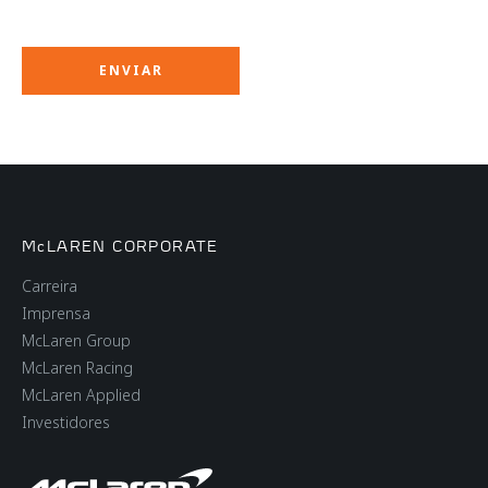
McLAREN CORPORATE
Carreira
Imprensa
McLaren Group
McLaren Racing
McLaren Applied
Investidores