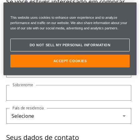
Se você estiver interessado em comprar
um McLaren, precisaremos apenas de
This website uses cookies to enhance user experience and to analyze
alguns detalhes.
performance and traffic on our website. We also share information about your
use of our site with our social media, advertising and analytics partners.
Favor observar que todos os campos são obrigatórios.
DO NOT SELL MY PERSONAL INFORMATION
Sobre você
Nome
ACCEPT COOKIES
Sobrenome
País de residencia
Seus dados de contato