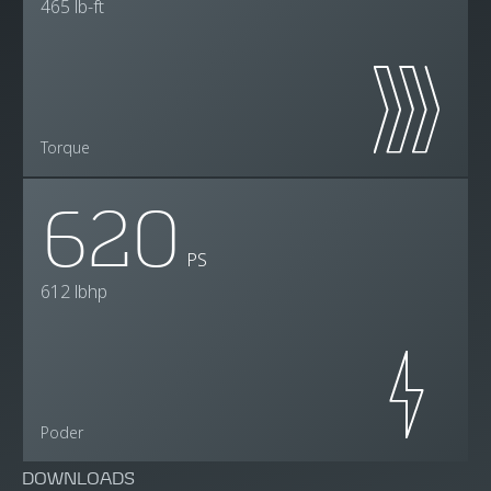
465 lb-ft
Torque
620
PS
612 lbhp
Poder
DOWNLOADS