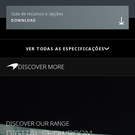
Guia de recursos e opções
DOWNLOAD
VER TODAS AS ESPECIFICAÇÕES
DISCOVER MORE
PERFORMANCE
0 a 100 KM/H (0 a 62
3.2s
MPH)
DISCOVER OUR RANGE
0 a 200 KM/H (0 a 124
9.0s
DIGITAL SHOWROOM