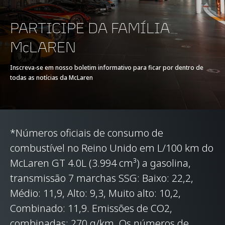
E-MOTOR
-
PARTICIPE DA FAMÍLIA
McLAREN
TIPO DE BATERIA
-
Inscreva-se em nosso boletim informativo para ficar por dentro de
todas as notícias da McLaren
TRANSMISSÃO
7-Speed + Reverse
Seamless Shift
Gearbox (SSG)
*Números oficiais de consumo de
combustível no Reino Unido em L/100 km do
McLaren GT 4.0L (3.994 cm³) a gasolina,
transmissão 7 marchas SSG: Baixo: 22,2,
Médio: 11,9, Alto: 9,3, Muito alto: 10,2,
TECNOLOGIA DE
Combinado: 11,9. Emissões de CO2,
combinadas: 270 g/km. Os números de