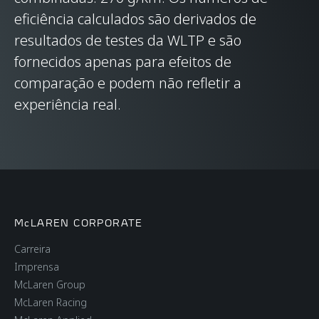
CHASSI E CARROCERIA
eficiência calculados são derivados de
resultados de testes da WLTP e são
ESTRUTURA DA
Carbon Fibre Monocell
fornecidos apenas para efeitos de
CARROCERIA
II-T monocoque, with
comparação e podem não refletir a
Carbon Fibre rear
experiência real.
upper structure
TIPO DE SUSPENSÃO
Double Wishbone,
Adaptive Damping
with Proactive
Damping Control
McLAREN CORPORATE
Carreira
DIFERENCIAL
Open Differential with
Imprensa
McLaren Brake Steer
McLaren Group
McLaren Racing