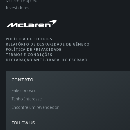
McLaren Applied
FREIOS
Carbon Ceramic
Investidores
brakes with 6-piston
callipers
AERODINÂMICA
Static
POLÍTICA DE COOKIES
RELATÓRIO DE DISPARIDADE DE GÊNERO
POLÍTICA DE PRIVACIDADE
TERMOS E CONDIÇÕES
DECLARAÇÃO ANTI-TRABALHO ESCRAVO
CONTATO
PESOS E DIMENSÕES
Fale conosco
Tenho Interesse
Encontre um revendedor
PESO SECO (MAIS
1,466 kgs (3,232 lbs)
LEVE), KG, LB
FOLLOW US