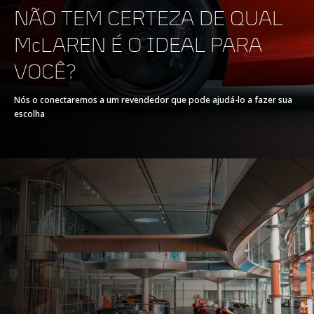
NÃO TEM CERTEZA DE QUAL
TREM DE FORÇA
McLAREN É O IDEAL PARA
VOCÊ?
TREM DE FORÇA
V8 90° 4.0L
Nós o conectaremos a um revendedor que pode ajudá-lo a fazer sua
escolha
TECNOLOGIA
Twin Electrically-
Actuated Twin Scroll
Turbochargers, Dry
Sump
POTÊNCIA MÁXIMA
620 PS (612 bhp)
COPPIA MASSIMA
630 Nm (465 lb-ft)
TORQUE MÁXIMO