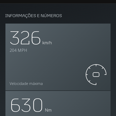
INFORMAÇÕES E NÚMEROS
326
km/h
204 MPH
Velocidade máxima
630
Nm