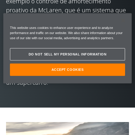
exemplo o controle de amortecimento
proativo da McLaren, que é um sistema que
analisa a rodovia para se adaptar em tempo
real, proporcionando a qualidade de
This website uses cookies to enhance user experience and to analyze
performance and traffic on our website. We also share information about your
condução perfeita. Sendo o carro com a
use of our site with our social media, advertising and analytics partners.
melhor aceleração da categoria (0 a 100
km/h / 0 a 62 mph em 3,2 segundos), a
DO NOT SELL MY PERSONAL INFORMATION
McLaren GT é um casulo de conforto para o
ACCEPT COOKIES
condutor, mas que reage com a proeza de
um supercarro.