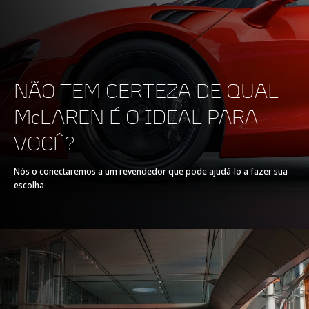
NÃO TEM CERTEZA DE QUAL
TREM DE FORÇA
McLAREN É O IDEAL PARA
VOCÊ?
TREM DE FORÇA
V8 90° 4.0L
Nós o conectaremos a um revendedor que pode ajudá-lo a fazer sua
escolha
TECNOLOGIA
Twin Electrically-
Actuated Twin Scroll
Turbochargers, Dry
Sump
POTÊNCIA MÁXIMA
720 PS (710 bhp)