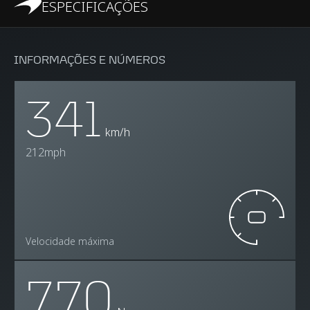
ESPECIFICAÇÕES
INFORMAÇÕES E NÚMEROS
341
km/h
212mph
Velocidade máxima
770