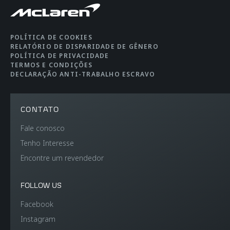
FREIOS
Carbon Ceramic
POLÍTICA DE COOKIES
Brakes with 6-Piston
RELATÓRIO DE DISPARIDADE DE GÊNERO
POLÍTICA DE PRIVACIDADE
Aluminium Callipers
TERMOS E CONDIÇÕES
DECLARAÇÃO ANTI-TRABALHO ESCRAVO
Front and 4-Piston
Aluminium Callipers
Rear
CONTATO
Fale conosco
AERODINÂMICA
Active Rear
Tenho Interesse
Encontre um revendedor
FOLLOW US
Facebook
Instagram