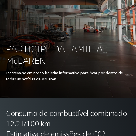
COPPIA MASSIMA
770 Nm (568 lb-ft)
TORQUE MÁXIMO
E-MOTOR
-
PARTICIPE DA FAMÍLIA
McLAREN
TIPO DE BATERIA
-
Inscreva-se em nosso boletim informativo para ficar por dentro de
todas as notícias da McLaren
TRANSMISSÃO
7-Speed + Reverse
Seamless Shift
Gearbox (SSG)
Consumo de combustível combinado:
12,2 l/100 km
Estimativa de emissões de C02