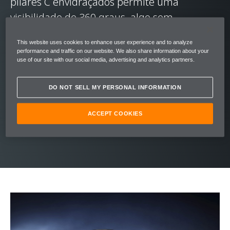
pilares C envidraçados permite uma
visibilidade de 360 graus, algo sem
precedentes em supercarros.
This website uses cookies to enhance user experience and to analyze
performance and traffic on our website. We also share information about your
Seu porte gracioso foi inspirado na forma
use of our site with our social media, advertising and analytics partners.
aerodinâmica mais perfeita da natureza: a
DO NOT SELL MY PERSONAL INFORMATION
gota. A estrutura superior da 720S flui até a
carroceria, criando um perfil escultural que
ACCEPT COOKIES
abriga uma engenharia radical.