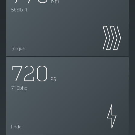
Nm
568lb-ft
Torque
720
PS
710bhp
Poder