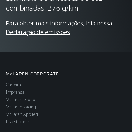
combinadas: 276 g/km
TECNOLOGIA DE
Para obter mais informações, leia nossa
CHASSI E CARROCERIA
Declaração de emissões
.
ESTRUTURA DA
Carbon Fibre
CARROCERIA
Monocage II
McLAREN CORPORATE
TIPO DE SUSPENSÃO
Double Wishbone,
Carreira
Adaptive Dampers,
Imprensa
Proactive Chassis
McLaren Group
Control II
McLaren Racing
McLaren Applied
DIFERENCIAL
Open Differential with
Investidores
Brake Steer