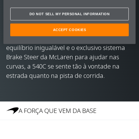
duplo central, capaz de atingir velocidades
de 200 km/h (124 mph) em apenas 10,5
DO NOT SELL MY PERSONAL INFORMATION
segundos.
ACCEPT COOKIES
Com um chassi elaborado para criar um
equilíbrio inigualável e o exclusivo sistema
Brake Steer da McLaren para ajudar nas
curvas, a 540C se sente tão à vontade na
estrada quanto na pista de corrida.
A FORÇA QUE VEM DA BASE