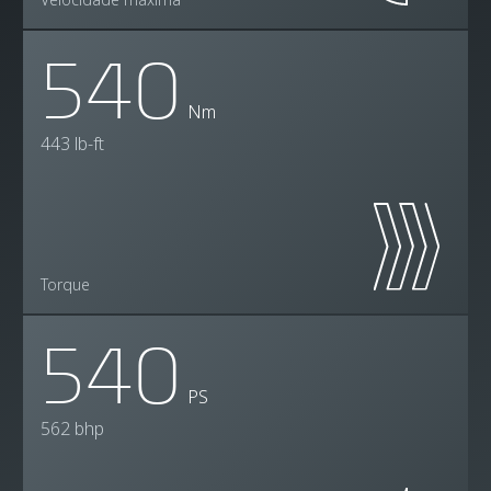
540
Nm
443 lb-ft
Torque
540
PS
562 bhp