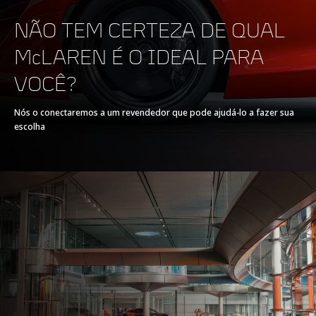
NÃO TEM CERTEZA DE QUAL
TREM DE FORÇA
McLAREN É O IDEAL PARA
VOCÊ?
TREM DE FORÇA
V8 90° 3.8L
Nós o conectaremos a um revendedor que pode ajudá-lo a fazer sua
escolha
TECNOLOGIA
Twin Turbochargers,
Dry Sump
POTÊNCIA MÁXIMA
540 PS (533 bhp)
COPPIA MASSIMA
540 Nm (398 lb-ft)
TORQUE MÁXIMO
E-Motor
-