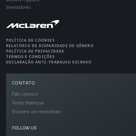
ESTRUTURA DA
Carbon Fibre Monocell
Investidores
CARROCERIA
II
TIPO DE SUSPENSÃO
Double Wishbone,
POLÍTICA DE COOKIES
Adaptive Dampers
RELATÓRIO DE DISPARIDADE DE GÊNERO
POLÍTICA DE PRIVACIDADE
TERMOS E CONDIÇÕES
DIFERENCIAL
Open Differential with
DECLARAÇÃO ANTI-TRABALHO ESCRAVO
Brake Steer
CONTATO
FREIOS
Cast Brakes with 4-
Fale conosco
Piston Aluminium
Tenho Interesse
Callipers Front & Rear​
Encontre um revendedor
AERODINÂMICA
Static
FOLLOW US