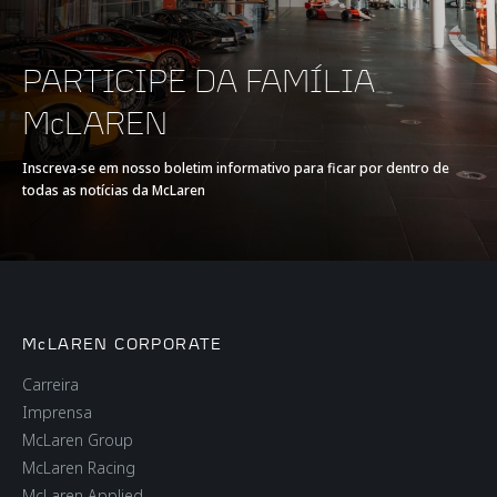
TIPO DE BATERIA
-
PARTICIPE DA FAMÍLIA
McLAREN
TRANSMISSÃO
7-Speed + Reverse
Seamless Shift
Inscreva-se em nosso boletim informativo para ficar por dentro de
todas as notícias da McLaren
Gearbox (SSG)
McLAREN CORPORATE
Carreira
TECNOLOGIA DE
Imprensa
McLaren Group
CHASSI E CARROCERIA
McLaren Racing
McLaren Applied