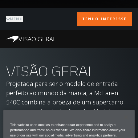
MENU
TENHO INTERESSE
VISÃO GERAL
VISÃO GERAL
Projetada para ser o modelo de entrada
perfeito ao mundo da marca, a McLaren
540C combina a proeza de um supercarro
com a praticidade do dia a dia. Modelo
irmão da 570S, ele é equipado com um
This website uses cookies to enhance user experience and to analyze
motor V8 de 3,8 litros com turbocompressor
performance and traffic on our website. We also share information about your
use of our site with our social media, advertising and analytics partners.