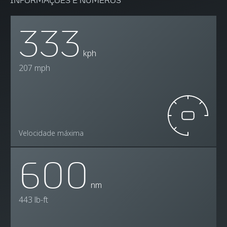
INFORMAÇÕES E NÚMEROS
333
kph
207 mph
Velocidade máxima
600
nm
443 lb-ft