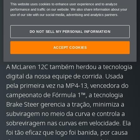
proporcionando muita resistência e peso
This website uses cookies to enhance user experience and to analyze
baixo. Antigamente as equipes da McLaren
performance and traffic on our website. We also share information about your
use of our site with our social media, advertising and analytics partners.
levavam 4 mil horas para fabricar o chassi de
fibra de carbono da McLaren F1. Já hoje,
DO NOT SELL MY PERSONAL INFORMATION
duas décadas depois, produzimos o
MonoCell da 12C em apenas quatro horas.
ACCEPT COOKIES
A McLaren 12C também herdou a tecnologia
digital da nossa equipe de corrida. Usada
pela primeira vez na MP4-13, vencedora do
campeonato de Fórmula 1™, a tecnologia
Brake Steer gerencia a tração, minimiza a
subviragem no meio da curva e controla a
sobreviragem nas curvas em velocidade. Ela
foi tão eficaz que logo foi banida, por causa