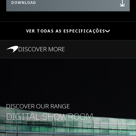
DOWNLOAD
VER TODAS AS ESPECIFICAÇÕES
DISCOVER MORE
DESEMPENHO
Velocidade máxima
333 km/h
0-100 km/h
3,1 segundos
DISCOVER OUR RANGE
DIGITAL SHOWROOM
0-200 km/h
8,8 segundos