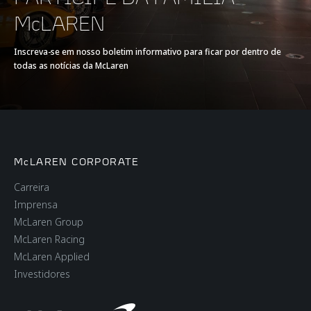
EFICIÊNCIA
McLAREN
Inscreva-se em nosso boletim informativo para ficar por dentro de
Emissões de CO2,
279 g/km
todas as notícias da McLaren
norma EU WLTP
McLAREN CORPORATE
Carreira
PESO
Imprensa
McLaren Group
McLaren Racing
Peso a seco (mais
1.341kg
McLaren Applied
leve)
Investidores