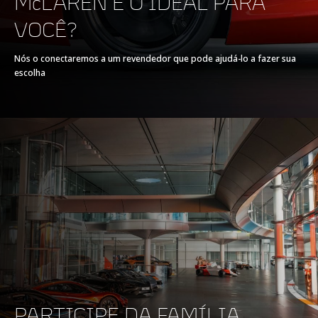
McLAREN É O IDEAL PARA
VOCÊ?
Nós o conectaremos a um revendedor que pode ajudá-lo a fazer sua
escolha
FRENAGEM
100-0 km/h
30,7 metros
200-0 km/h
123,5 metros
PARTICIPE DA FAMÍLIA