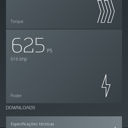
Torque
625
PS
616 bhp
Poder
DOWNLOADS
Especificações técnicas